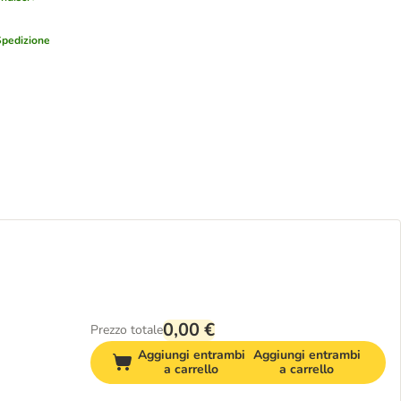
Spedizione
0,00 €
Prezzo totale
Aggiungi entrambi
Aggiungi entrambi
a carrello
a carrello