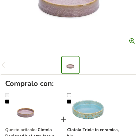
Compralo con:
Ciotola Designed by Lotte Jace per gatti, rosa
Ciotola Trixie in ceramica, blu
Questo articolo
:
Ciotola
Ciotola Trixie in ceramica,