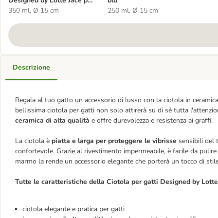
Designed by Lotte Jace per
blu
gatti, rosa
350 ml, Ø 15 cm
250 ml, Ø 15 cm
Descrizione
Regala al tuo gatto un accessorio di lusso con la ciotola in cerami
bellissima ciotola per gatti non solo attirerà su di sé tutta l'attenz
ceramica di alta qualità
e offre durevolezza e resistenza ai graffi.
La ciotola è
piatta e larga per proteggere le vibrisse
sensibili del 
confortevole. Grazie al rivestimento impermeabile, è facile da pulir
marmo la rende un accessorio elegante che porterà un tocco di stile
Tutte le caratteristiche della Ciotola per gatti Designed by Lotte
ciotola elegante e pratica per gatti