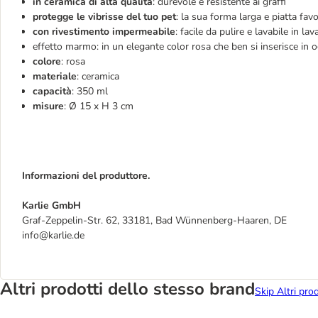
in ceramica di alta qualità
: durevole e resistente ai graffi
protegge le vibrisse del tuo pet
: la sua forma larga e piatta fav
con rivestimento impermeabile
: facile da pulire e lavabile in lav
effetto marmo: in un elegante color rosa che ben si inserisce in o
colore
: rosa
materiale
: ceramica
capacità
: 350 ml
misure
: Ø 15 x H 3 cm
Informazioni del produttore.
Karlie GmbH
Graf-Zeppelin-Str. 62, 33181, Bad Wünnenberg-Haaren, DE
info@karlie.de
Altri prodotti dello stesso brand
Skip Altri pro