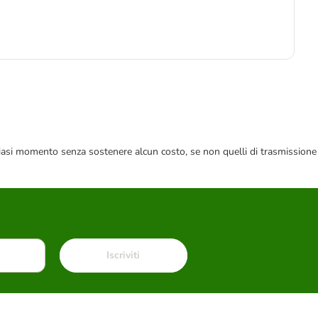
3
 qualsiasi momento senza sostenere alcun costo, se non quelli di trasmissione
Iscriviti