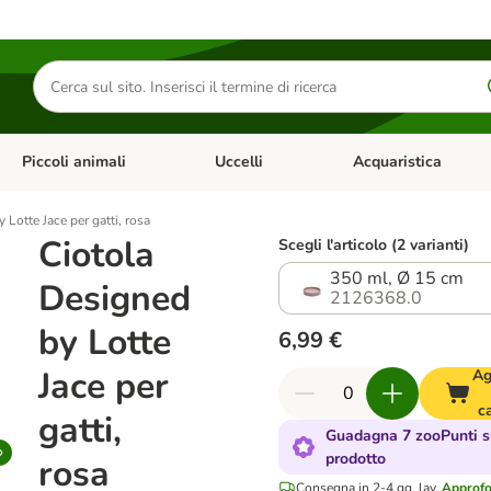
Cerca
prodotti
Piccoli animali
Uccelli
Acquaristica
Apri Menu Categoria: Diete e antiparassitari
Apri Menu Categoria: Piccoli animali
Apri Menu Categoria: U
 Lotte Jace per gatti, rosa
Ciotola
Scegli l'articolo (2 varianti)
350 ml, Ø 15 cm
Designed
2126368.0
by Lotte
6,99 €
Jace per
Ag
ca
gatti,
Guadagna 7 zooPunti s
prodotto
rosa
Consegna in 2-4 gg. lav.
Approfo