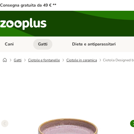
Consegna gratuita da 49 € **
Cani
Gatti
Diete e antiparassitari
Apri Menu Categoria: Cani
Apri Menu Categoria: Gatti
Gatti
Ciotole e fontanelle
Ciotole in ceramica
Ciotola Designed by