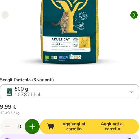
Scegli l'articolo (3 varianti)
800 g
1078711.4
9,99 €
12,49 € / kg
Aggiungi al
Aggiungi al
carrello
carrello