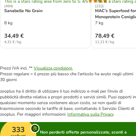
This is a stars rating area from zero to 5: 4/5
This is a stars rating 
(
494
)
(
232
)
Sanabelle No Grain
MAC's Superfood for
Monoprotein Conigli
8 kg
gatti
7 kg
34,49 €
78,49 €
4,31 € / kg
11,21 € / kg
Prezzi IVA incl. **
Visualizza condizioni.
Prezzo regolare = il prezzo più basso che l'articolo ha avuto negli ultimi
30 giorni
zooplus ha il diritto di utilizzare il tuo indirizzo e-mail per l'invio di
pubblicità diretta relativa a propri prodotti o servizi simili. Puoi opporti in
qualsiasi momento senza sostenere alcun costo, se non quelli di
trasmissione secondo le tariffe di base, contattando il Servizio Clienti di
zooplus. Per maggiori informazioni:
Informativa sulla Privacy
333
Non perderti offerte personalizzate, sconti e
zooPunti