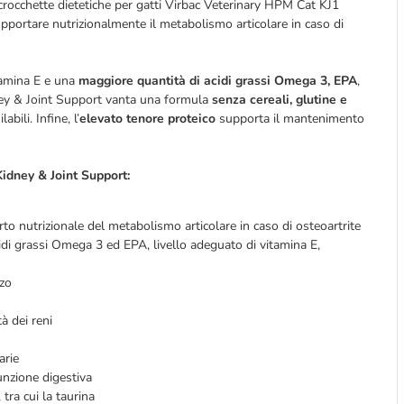
 crocchette dietetiche per gatti Virbac Veterinary HPM Cat KJ1
portare nutrizionalmente il metabolismo articolare in caso di
tamina E e una
maggiore quantità di acidi grassi Omega 3, EPA
,
ey & Joint Support vanta una formula
senza cereali, glutine e
bili. Infine, l’
elevato tenore proteico
supporta il mantenimento
Kidney & Joint Support:
rto nutrizionale del metabolismo articolare in caso di osteoartrite
di grassi Omega 3 ed EPA, livello adeguato di vitamina E,
nzo
à dei reni
arie
unzione digestiva
tra cui la taurina