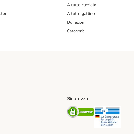
A tutto cucciolo
tori
A tutto gattino
Donazioni
Categorie
Sicurezza
iane. Shipping Method
Post. Shipping Method
Security
Securit
od
ent Method