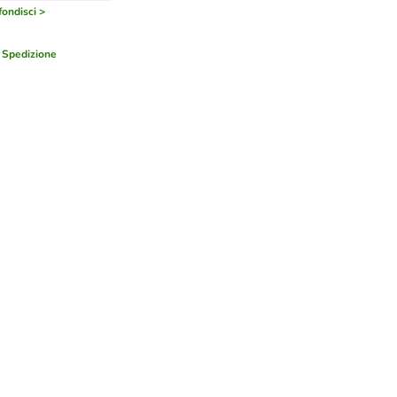
ondisci >
a
Spedizione