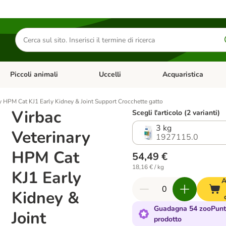
Cerca
prodotti
Piccoli animali
Uccelli
Acquaristica
Apri Menu Categoria: Diete e antiparassitari
Apri Menu Categoria: Piccoli animali
Apri Menu Categoria: U
ry HPM Cat KJ1 Early Kidney & Joint Support Crocchette gatto
Virbac
Scegli l'articolo (2 varianti)
3 kg
Veterinary
1927115.0
HPM Cat
54,49 €
18,16 € / kg
KJ1 Early
A
Kidney &
Guadagna 54 zooPunti
Joint
prodotto