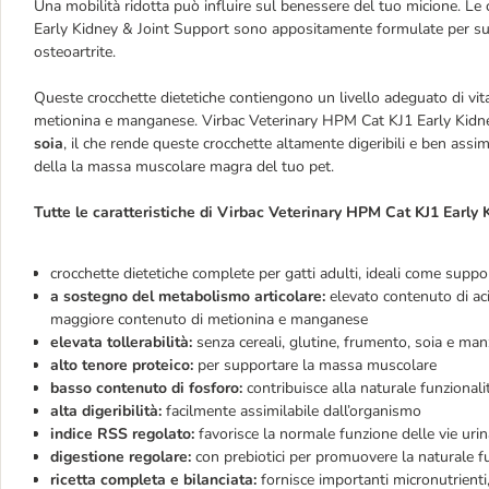
Una mobilità ridotta può influire sul benessere del tuo micione. Le
Early Kidney & Joint Support sono appositamente formulate per sup
osteoartrite.
Queste crocchette dietetiche contiengono un livello adeguato di vi
metionina e manganese. Virbac Veterinary HPM Cat KJ1 Early Kidn
soia
, il che rende queste crocchette altamente digeribili e ben assimila
della la massa muscolare magra del tuo pet.
Tutte le caratteristiche di Virbac Veterinary HPM Cat KJ1 Early 
crocchette dietetiche complete per gatti adulti, ideali come suppo
a sostegno del metabolismo articolare:
elevato contenuto di aci
maggiore contenuto di metionina e manganese
elevata tollerabilità:
senza cereali, glutine, frumento, soia e ma
alto tenore proteico:
per supportare la massa muscolare
basso contenuto di fosforo:
contribuisce alla naturale funzionalit
alta digeribilità:
facilmente assimilabile dall’organismo
indice RSS regolato:
favorisce la normale funzione delle vie urin
digestione regolare:
con prebiotici per promuovere la naturale f
ricetta completa e bilanciata:
fornisce importanti micronutrienti, 