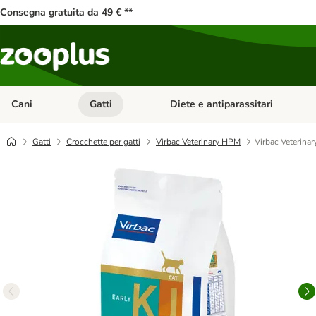
Consegna gratuita da 49 € **
Cani
Gatti
Diete e antiparassitari
Apri Menu Categoria: Cani
Apri Menu Categoria: Gatti
Gatti
Crocchette per gatti
Virbac Veterinary HPM
Virbac Veterina