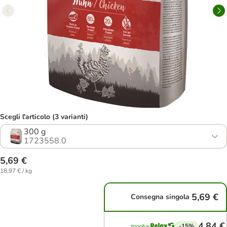
Scegli l'articolo (3 varianti)
300 g
1723558.0
5,69 €
18,97 € / kg
5,69 €
Consegna singola
4,84 €
-15%