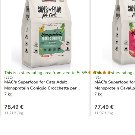
This is a stars rating area from zero to 5: 5/5
This is a stars rating 
(
232
)
(
81
)
MAC's Superfood for Cats Adult
MAC's Superfood for
Monoprotein Coniglio Crocchette per
Monoprotein Cavallo 
gatti
7 kg
7 kg
78,49 €
77,49 €
11,21 € / kg
11,07 € / kg