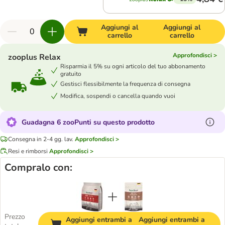
Aggiungi al
Aggiungi al
carrello
carrello
Approfondisci >
zooplus Relax
Risparmia il 5% su ogni articolo del tuo abbonamento
gratuito
Gestisci flessibilmente la frequenza di consegna
Modifica, sospendi o cancella quando vuoi
Guadagna 6 zooPunti su questo prodotto
Consegna in 2-4 gg. lav.
Approfondisci >
Resi e rimborsi
Approfondisci >
Compralo con:
Prezzo
Aggiungi entrambi a
Aggiungi entrambi a