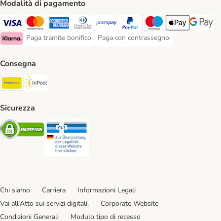
Modalità di pagamento
Paga con Visa. Payment Method
Paga con Mastercard. Payment Method
Paga con American Express. Payment Method
Paga con Diners Club. Payment Method
Paga con Postepay. Payment Method
Paga con PayPal. Payment Meth
Paga con Maestro. Paym
Apple Pay Payme
Google P
Paga tramite bonifico.
Paga con contrassegno.
Paga tramite bonifico. Payment Method
Paga con contrassegno. Payment Meth
Klarna Payment Method
Consegna
Poste Italiane. Shipping Method
InPost. Shipping Method
Sicurezza
Security
Security
Chi siamo
Carriera
Informazioni Legali
Vai all'Atto sui servizi digitali.
Corporate Website
Condizioni Generali
Modulo tipo di recesso