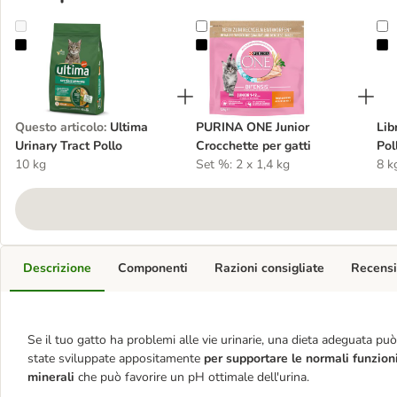
Ultima Urinary Tract Pollo
PURINA ONE Junior Crocchette per
L
Questo articolo
:
Ultima
PURINA ONE Junior
Lib
Urinary Tract Pollo
Crocchette per gatti
Pol
10 kg
Set %: 2 x 1,4 kg
8 k
Descrizione
Componenti
Razioni consigliate
Recensi
Se il tuo gatto ha problemi alle vie urinarie, una dieta adeguata pu
state sviluppate appositamente
per supportare le normali funzioni
minerali
che può favorire un pH ottimale dell'urina.