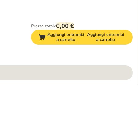
0,00 €
Prezzo totale
Aggiungi entrambi
Aggiungi entrambi
a carrello
a carrello