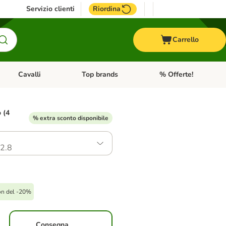
Servizio clienti
Riordina
Carrello
Cavalli
Top brands
% Offerte!
ccelli
Apri Menu Categoria: Acquaristica
Apri Menu Categoria: Cavalli
Apri Menu Categoria: T
o (4
% extra sconto disponibile
2.8
on del -20%
Consegna