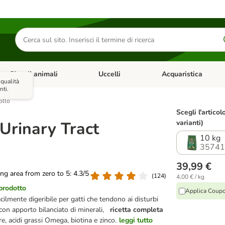
Cerca
prodotti
Piccoli animali
Uccelli
Acquaristica
Apri Menu Categoria: Diete e antiparassitari
Apri Menu Categoria: Piccoli animali
Apri Menu Categoria: U
 qualità
nti.
ollo
Scegli l'articol
Urinary Tract
varianti)
10 kg
35741
39,99 €
ting area from zero to 5: 4.3/5
(
124
)
4,00 € / kg
 prodotto
Applica Coup
ilmente digeribile per gatti che tendono ai disturbi
, con apporto bilanciato di minerali,
ricetta completa
e, acidi grassi Omega, biotina e zinco.
leggi tutto