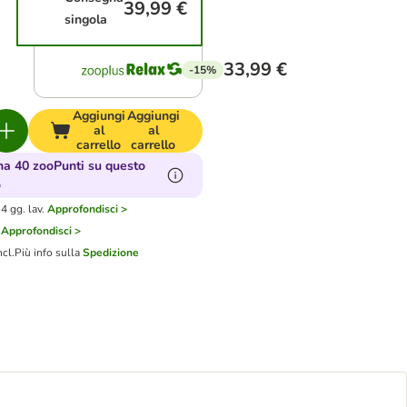
39,99 €
singola
33,99 €
-15%
Aggiungi
Aggiungi
al
al
carrello
carrello
a 40 zooPunti su questo
o
4 gg. lav.
Approfondisci >
Approfondisci >
ncl.
Più info sulla
Spedizione