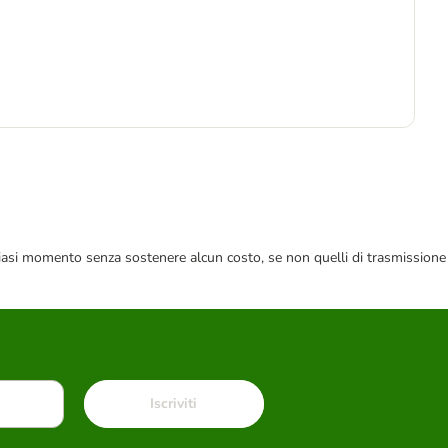
3
4,9
 qualsiasi momento senza sostenere alcun costo, se non quelli di trasmissione
Iscriviti