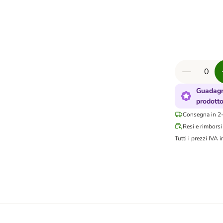
Guadagn
prodott
Consegna in 2-
Resi e rimborsi
Tutti i prezzi IVA i