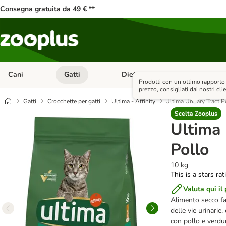
Consegna gratuita da 49 € **
Cani
Gatti
Diete e antiparassitari
Apri Menu Categoria: Cani
Apri Menu Categoria: Gatti
Prodotti con un ottimo rapporto
prezzo, consigliati dai nostri clie
Gatti
Crocchette per gatti
Ultima - Affinity
Ultima Urinary Tract P
Scelta Zooplus
Ultima 
Pollo
10 kg
This is a stars ra
Valuta qui il
Alimento secco fac
delle vie urinarie
con pollo e verdur