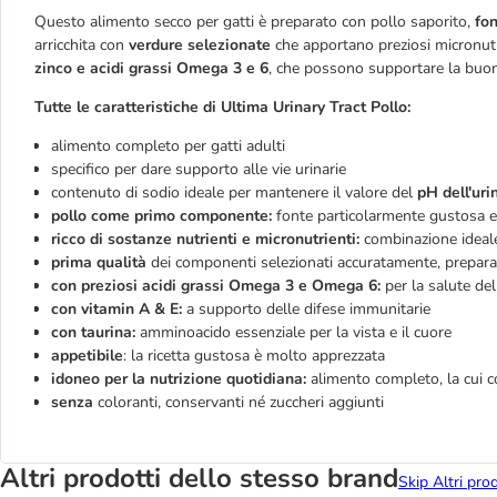
Questo alimento secco per gatti è preparato con pollo saporito,
fon
arricchita con
verdure selezionate
che apportano preziosi micronutr
zinco e acidi grassi Omega 3 e 6
, che possono supportare la buona
Tutte le caratteristiche di Ultima Urinary Tract Pollo:
alimento completo per gatti adulti
specifico per dare supporto alle vie urinarie
contenuto di sodio ideale per mantenere il valore del
pH dell'uri
pollo come primo componente:
fonte particolarmente gustosa e 
ricco di sostanze nutrienti e micronutrienti:
combinazione ideale 
prima qualità
dei componenti selezionati accuratamente, prepara
con preziosi acidi grassi Omega 3 e Omega 6:
per la salute del
con vitamin A & E:
a supporto delle difese immunitarie
con taurina:
amminoacido essenziale per la vista e il cuore
appetibile
: la ricetta gustosa è molto apprezzata
idoneo per la nutrizione quotidiana:
alimento completo, la cui 
senza
coloranti, conservanti né zuccheri aggiunti
Altri prodotti dello stesso brand
Skip Altri pro