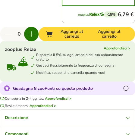
6,79 €
-15%
Aggiungi al
Aggiungi al
carrello
carrello
Approfondisci >
zooplus Relax
Risparmia il 5% su ogni articolo del tuo abbonamento
gratuito
Gestisci flessibilmente la frequenza di consegna
Modifica, sospendi o cancella quando vuoi
Guadagna 8 zooPunti su questo prodotto
Consegna in 2-4 gg. lav.
Approfondisci >
Resi e rimborsi
Approfondisci >
Descrizione
Componenti