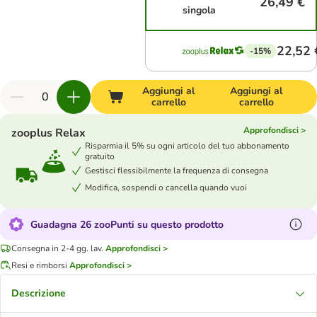
26,49 €
singola
22,52 
-15%
Aggiungi al
Aggiungi al
carrello
carrello
Approfondisci >
zooplus Relax
Risparmia il 5% su ogni articolo del tuo abbonamento
gratuito
Gestisci flessibilmente la frequenza di consegna
Modifica, sospendi o cancella quando vuoi
Guadagna 26 zooPunti su questo prodotto
Consegna in 2-4 gg. lav.
Approfondisci >
Resi e rimborsi
Approfondisci >
Descrizione