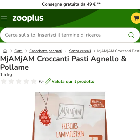
Consegna gratuita da 49 € **
Overview
catalogo
Cerca
prodotti
Gatti
Crocchette per gatti
Senza cereali
MjAMjAM Croccanti Pasti
MjAMjAM Croccanti Pasti Agnello &
Pollame
1,5 kg
Valuta qui il prodotto
(
0
)