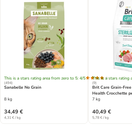
This is a stars rating area from zero to 5: 4/5
This is a stars rating 
(
494
)
(
9
)
Sanabelle No Grain
Brit Care Grain-Free 
Health Crocchette pe
8 kg
7 kg
34,49 €
40,49 €
4,31 € / kg
5,78 € / kg