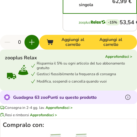
62,99 €
singola
53,54 
-15%
Aggiungi al
Aggiungi al
carrello
carrello
Approfondisci >
zooplus Relax
Risparmia il 5% su ogni articolo del tuo abbonamento
gratuito
Gestisci flessibilmente la frequenza di consegna
Modifica, sospendi o cancella quando vuoi
Guadagna 63 zooPunti su questo prodotto
Consegna in 2-4 gg. lav.
Approfondisci >
Resi e rimborsi
Approfondisci >
Compralo con: