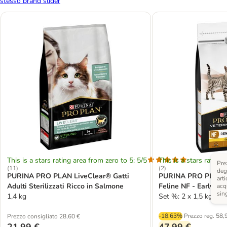
stesso brand slider
This is a stars rating area from zero to 5: 5/5
This is a stars rating 
Pre
(
11
)
(
2
)
degl
PURINA PRO PLAN LiveClear® Gatti
PURINA PRO PLAN Ve
arti
Adulti Sterilizzati Ricco in Salmone
Feline NF - Early Ca
acq
sin
1,4 kg
Set %: 2 x 1,5 kg
-18.63%
Prezzo reg.
58,
Prezzo consigliato 28,60 €
21,99 €
47,99 €