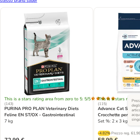
stesso brand slider
This is a stars rating area from zero to 5: 5/5
This is a stars rating 
Prezz
(
143
)
(
115
)
degli
PURINA PRO PLAN Veterinary Diets
Advance Cat Steriliz
artic
Feline EN ST/OX - Gastrointestinal
Crocchette per gatto
acqui
sing
7 kg
Set %: 2 x 3 kg
-4.82%
Prezzo reg.
61,98
72,99 €
58,99 €