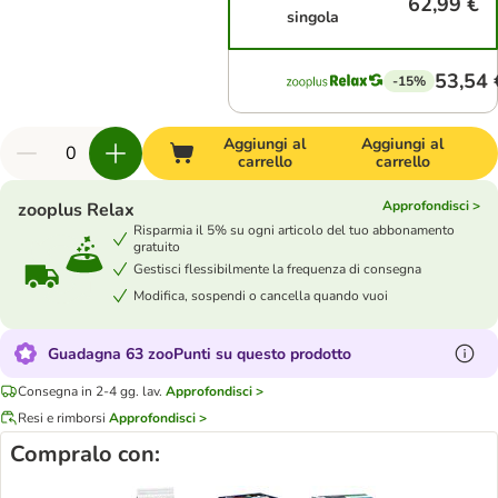
62,99 €
singola
53,54 
-15%
Aggiungi al
Aggiungi al
carrello
carrello
Approfondisci >
zooplus Relax
Risparmia il 5% su ogni articolo del tuo abbonamento
gratuito
Gestisci flessibilmente la frequenza di consegna
Modifica, sospendi o cancella quando vuoi
Guadagna 63 zooPunti su questo prodotto
Consegna in 2-4 gg. lav.
Approfondisci >
Resi e rimborsi
Approfondisci >
Compralo con: