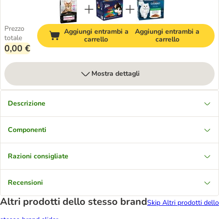
Prezzo
Aggiungi entrambi a
Aggiungi entrambi a
totale
carrello
carrello
0,00 €
Mostra dettagli
Descrizione
Componenti
Razioni consigliate
Recensioni
Altri prodotti dello stesso brand
Skip Altri prodotti dello