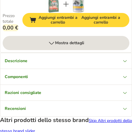
Prezzo
Aggiungi entrambi a
Aggiungi entrambi a
totale
carrello
carrello
0,00 €
Mostra dettagli
Descrizione
Componenti
Razioni consigliate
Recensioni
Altri prodotti dello stesso brand
Skip Altri prodotti dello
stesso brand slider