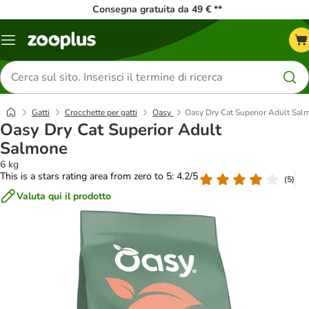
Consegna gratuita da 49 € **
Overview
catalogo
Cerca
prodotti
Gatti
Crocchette per gatti
Oasy
Oasy Dry Cat Superior Adult Sal
Oasy Dry Cat Superior Adult
Salmone
6 kg
This is a stars rating area from zero to 5: 4.2/5
(
5
)
Valuta qui il prodotto