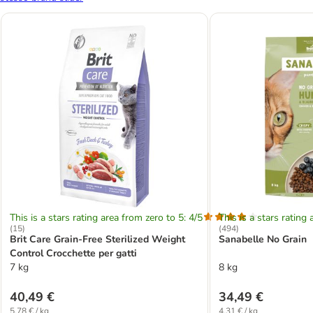
This is a stars rating area from zero to 5: 4/5
This is a stars rating 
(
15
)
(
494
)
Brit Care Grain-Free Sterilized Weight
Sanabelle No Grain
Control Crocchette per gatti
7 kg
8 kg
40,49 €
34,49 €
5,78 € / kg
4,31 € / kg