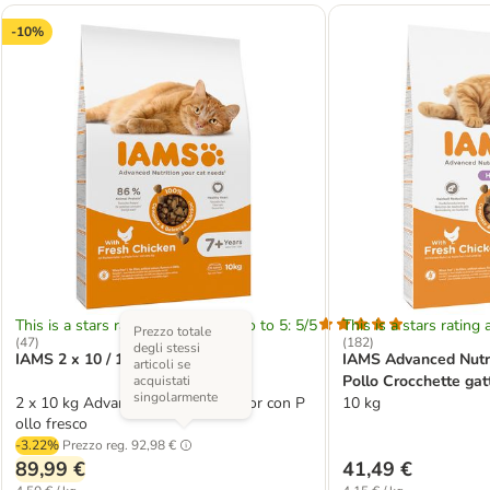
-10%
This is a stars rating area from zero to 5: 5/5
This is a stars rating 
Prezzo totale
(
47
)
(
182
)
degli stessi
IAMS 2 x 10 / 15 kg
IAMS Advanced Nutri
articoli se
Pollo Crocchette gat
acquistati
singolarmente
2 x 10 kg Advanced Nutrition Senior con P
10 kg
ollo fresco
-3.22%
Prezzo reg.
92,98 €
89,99 €
41,49 €