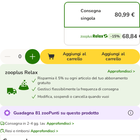
Consegna
80,99 €
singola
68,84 
-15%
Aggiungi al
Aggiungi al
carrello
carrello
Approfondisci >
zooplus Relax
Risparmia il 5% su ogni articolo del tuo abbonamento
gratuito
Gestisci flessibilmente la frequenza di consegna
Modifica, sospendi o cancella quando vuoi
Guadagna 81 zooPunti su questo prodotto
Consegna in 2-4 gg. lav.
Approfondisci >
Resi e rimborsi
Approfondisci >