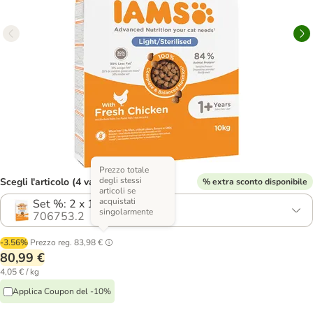
Prezzo totale
degli stessi
Scegli l'articolo (4 varianti)
% extra sconto disponibile
articoli se
acquistati
Set %: 2 x 10 kg
singolarmente
706753.2
-3.56%
Prezzo reg.
83,98 €
80,99 €
4,05 € / kg
Applica Coupon del -10%