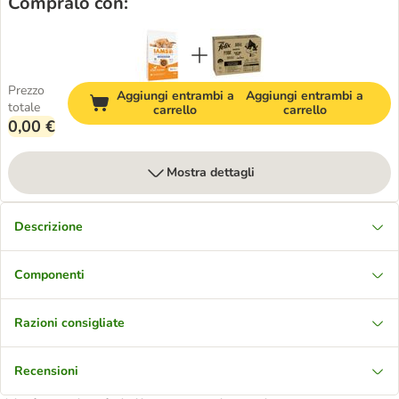
Compralo con:
Prezzo
Aggiungi entrambi a
Aggiungi entrambi a
totale
carrello
carrello
0,00 €
Mostra dettagli
Descrizione
Componenti
Razioni consigliate
Recensioni