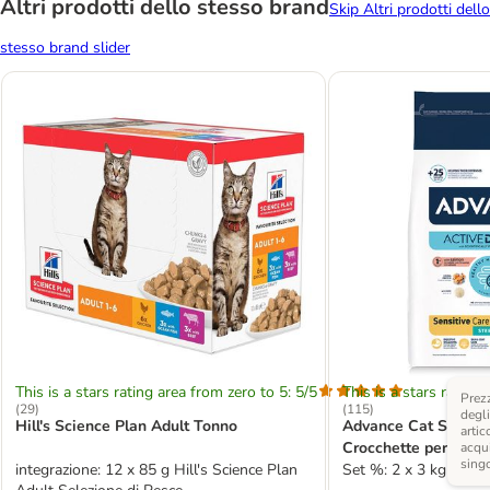
Altri prodotti dello stesso brand
Skip Altri prodotti dello
stesso brand slider
This is a stars rating area from zero to 5: 5/5
This is a stars rating 
Prezz
(
29
)
(
115
)
degli
Hill's Science Plan Adult Tonno
Advance Cat Steriliz
artic
Crocchette per gatto
acqui
sing
integrazione: 12 x 85 g Hill's Science Plan
Set %: 2 x 3 kg