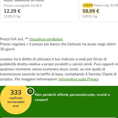
Adult Selezione di Pesce
-4.82%
Prezzo reg.
61,98
Prezzo consigliato 14,29 €
12,29 €
58,99 €
12,05 € / kg
9,83 € / kg
Prezzi IVA incl. **
Visualizza condizioni.
Prezzo regolare = il prezzo più basso che l'articolo ha avuto negli ultimi
30 giorni
zooplus ha il diritto di utilizzare il tuo indirizzo e-mail per l'invio di
pubblicità diretta relativa a propri prodotti o servizi simili. Puoi opporti in
qualsiasi momento senza sostenere alcun costo, se non quelli di
trasmissione secondo le tariffe di base, contattando il Servizio Clienti di
zooplus. Per maggiori informazioni:
Informativa sulla Privacy
333
Non perderti offerte personalizzate, sconti e
zooPunti
coupon!
iscrivendoti
ora!