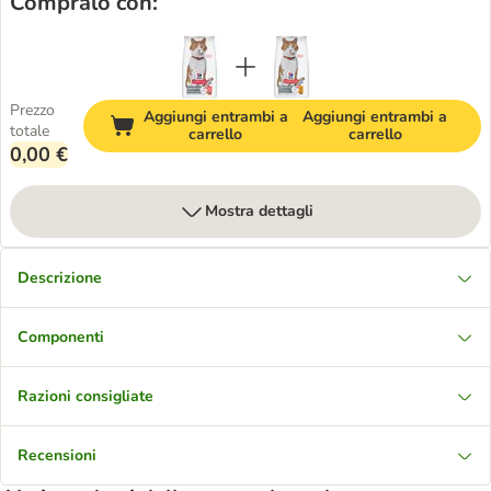
Compralo con:
Prezzo
Aggiungi entrambi a
Aggiungi entrambi a
totale
carrello
carrello
0,00 €
Mostra dettagli
Descrizione
Componenti
Razioni consigliate
Recensioni