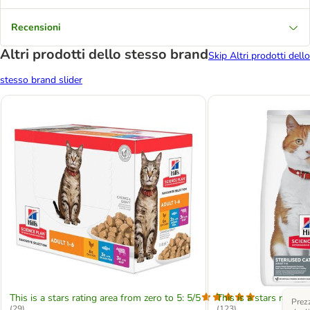
Recensioni
Altri prodotti dello stesso brand
Skip Altri prodotti dello
stesso brand slider
This is a stars rating area from zero to 5: 5/5
This is a stars rating 
Prezz
(
29
)
(
123
)