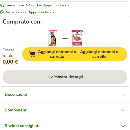
Consegna in 2-4 gg. lav.
Approfondisci >
Resi e rimborsi
Approfondisci >
Compralo con:
Prezzo
Aggiungi entrambi a
Aggiungi entrambi a
totale
carrello
carrello
0,00 €
Mostra dettagli
Descrizione
Componenti
Razioni consigliate