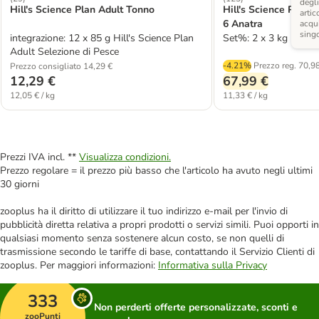
degli
Hill's Science Plan Adult Tonno
Hill's Science Plan S
artic
6 Anatra
acqui
sing
integrazione: 12 x 85 g Hill's Science Plan
Set%: 2 x 3 kg
Adult Selezione di Pesce
-4.21%
Prezzo reg.
70,98
Prezzo consigliato 14,29 €
12,29 €
67,99 €
12,05 € / kg
11,33 € / kg
Prezzi IVA incl. **
Visualizza condizioni.
Prezzo regolare = il prezzo più basso che l'articolo ha avuto negli ultimi
30 giorni
zooplus ha il diritto di utilizzare il tuo indirizzo e-mail per l'invio di
pubblicità diretta relativa a propri prodotti o servizi simili. Puoi opporti in
qualsiasi momento senza sostenere alcun costo, se non quelli di
trasmissione secondo le tariffe di base, contattando il Servizio Clienti di
zooplus. Per maggiori informazioni:
Informativa sulla Privacy
333
Non perderti offerte personalizzate, sconti e
zooPunti