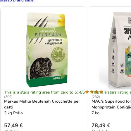
stesso brand slider
This is a stars rating area from zero to 5: 4/5
This is a stars rating 
(
300
)
(
232
)
Markus Mühle Beutenah Crocchette per
MAC's Superfood for
gatti
Monoprotein Conigli
3 kg Pollo
gatti
7 kg
57,49 €
78,49 €