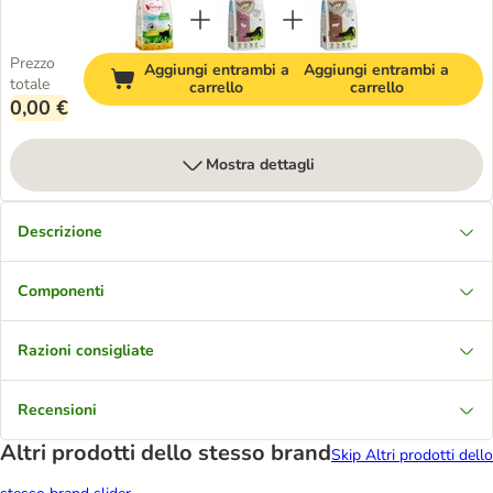
Prezzo
Aggiungi entrambi a
Aggiungi entrambi a
totale
carrello
carrello
0,00 €
Mostra dettagli
Descrizione
Componenti
Razioni consigliate
Recensioni
Altri prodotti dello stesso brand
Skip Altri prodotti dello