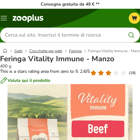
Consegna gratuita da 49 € **
Overview
catalogo
Cerca
prodotti
Gatti
Crocchette per gatti
Feringa
Feringa Vitality Immune - Man
Feringa Vitality Immune - Manzo
400 g
This is a stars rating area from zero to 5: 2.6/5
(
18
)
Valuta qui il prodotto