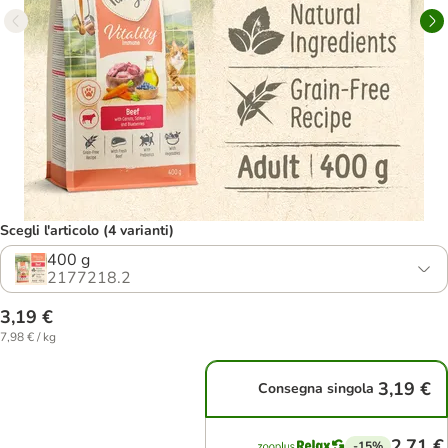
Scegli l'articolo (4 varianti)
400 g
2177218.2
3,19 €
7,98 € / kg
3,19 €
Consegna singola
2,71 €
-15%