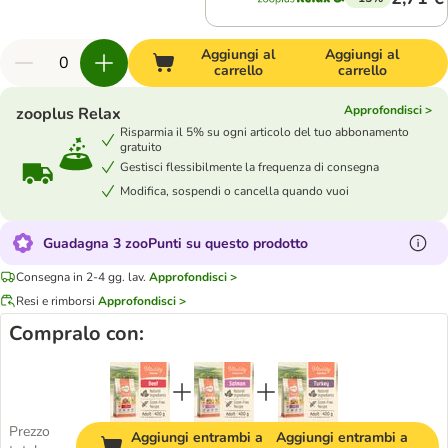
Aggiungi al
Aggiungi al
carrello
carrello
Approfondisci >
zooplus Relax
Risparmia il 5% su ogni articolo del tuo abbonamento
gratuito
Gestisci flessibilmente la frequenza di consegna
Modifica, sospendi o cancella quando vuoi
Guadagna 3 zooPunti su questo prodotto
Consegna in 2-4 gg. lav.
Approfondisci >
Resi e rimborsi
Approfondisci >
Compralo con:
Prezzo
Aggiungi entrambi a
Aggiungi entrambi a