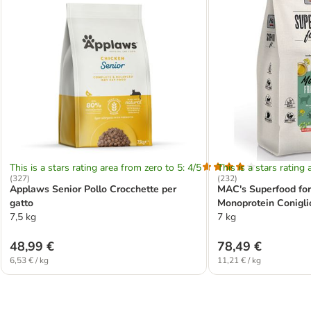
This is a stars rating area from zero to 5: 4/5
This is a stars rating 
(
327
)
(
232
)
Applaws Senior Pollo Crocchette per
MAC's Superfood for
gatto
Monoprotein Conigli
7,5 kg
gatti
7 kg
48,99 €
78,49 €
6,53 € / kg
11,21 € / kg