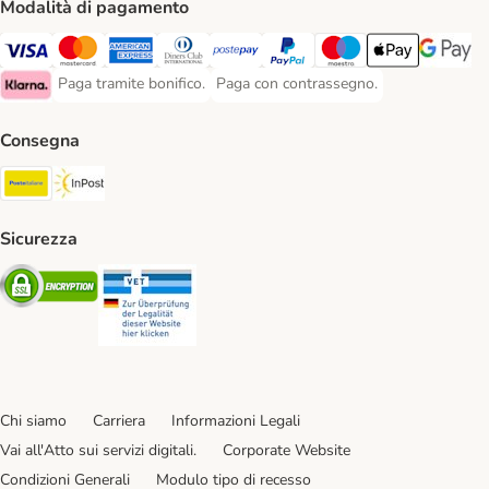
Modalità di pagamento
Paga con Visa. Payment Method
Paga con Mastercard. Payment Method
Paga con American Express. Payment Method
Paga con Diners Club. Payment Method
Paga con Postepay. Payment Method
Paga con PayPal. Payment Meth
Paga con Maestro. Paym
Apple Pay Payme
Google P
Paga tramite bonifico.
Paga con contrassegno.
Paga tramite bonifico. Payment Method
Paga con contrassegno. Payment Meth
Klarna Payment Method
Consegna
Poste Italiane. Shipping Method
InPost. Shipping Method
Sicurezza
Security
Security
Chi siamo
Carriera
Informazioni Legali
Vai all'Atto sui servizi digitali.
Corporate Website
Condizioni Generali
Modulo tipo di recesso