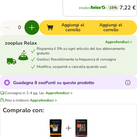
7,22 €
-15%
Aggiungi al
Aggiungi al
carrello
carrello
Approfondisci >
zooplus Relax
Risparmia il 5% su ogni articolo del tuo abbonamento
gratuito
Gestisci flessibilmente la frequenza di consegna
Modifica, sospendi o cancella quando vuoi
Guadagna 8 zooPunti su questo prodotto
Consegna in 2-4 gg. lav.
Approfondisci >
Resi e rimborsi
Approfondisci >
Compralo con: