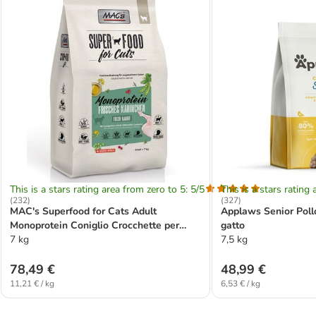
This is a stars rating area from zero to 5: 5/5
This is a stars rating 
(
232
)
(
327
)
MAC's Superfood for Cats Adult
Applaws Senior Poll
Monoprotein Coniglio Crocchette per
gatto
gatti
7 kg
7,5 kg
78,49 €
48,99 €
11,21 € / kg
6,53 € / kg