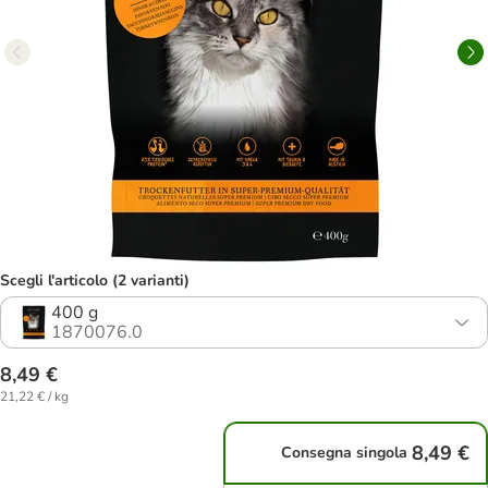
Scegli l'articolo (2 varianti)
400 g
1870076.0
8,49 €
21,22 € / kg
8,49 €
Consegna singola