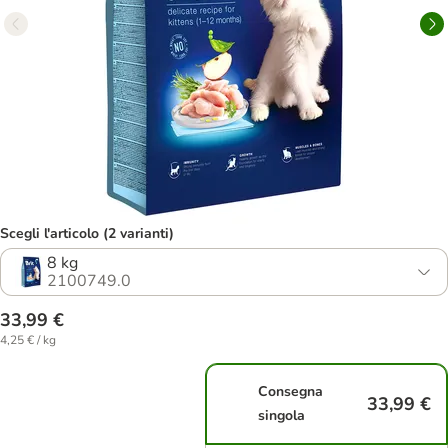
Scegli l'articolo (2 varianti)
8 kg
2100749.0
33,99 €
4,25 € / kg
Consegna
33,99 €
singola