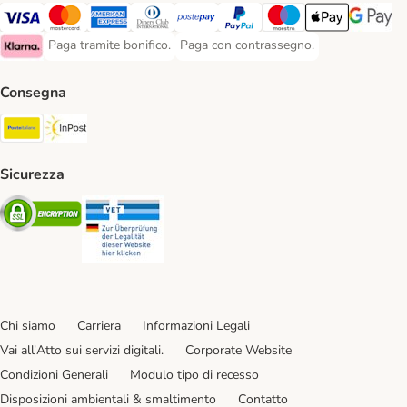
Paga con Visa. Payment Method
Paga con Mastercard. Payment Method
Paga con American Express. Payment Method
Paga con Diners Club. Payment Method
Paga con Postepay. Payment Method
Paga con PayPal. Payment Meth
Paga con Maestro. Paym
Apple Pay Payme
Google P
Paga tramite bonifico.
Paga con contrassegno.
Paga tramite bonifico. Payment Method
Paga con contrassegno. Payment Meth
Klarna Payment Method
Consegna
Poste Italiane. Shipping Method
InPost. Shipping Method
Sicurezza
Security
Security
Chi siamo
Carriera
Informazioni Legali
Vai all'Atto sui servizi digitali.
Corporate Website
Condizioni Generali
Modulo tipo di recesso
Disposizioni ambientali & smaltimento
Contatto