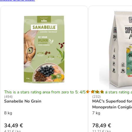
This is a stars rating area from zero to 5: 4/5
This is a stars rating 
(
494
)
(
232
)
Sanabelle No Grain
MAC's Superfood for
Monoprotein Conigli
8 kg
gatti
7 kg
34,49 €
78,49 €
4,31 € / kg
11,21 € / kg