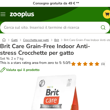
Consegna gratuita da 49 € **
Overview
catalogo
Cerca
prodotti
Gatti
Crocchette per gatti
Brit
Brit Care Grain-Free Indoor Anti-st
Brit Care Grain-Free Indoor Anti-
stress Crocchette per gatto
Set %: 2 x 7 kg
This is a stars rating area from zero to 5: 5.0/5
(
1
)
Valuta qui il prodotto