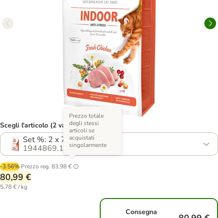
Prezzo totale
degli stessi
Scegli l'articolo (2 varianti)
articoli se
acquistati
Set %: 2 x 7 kg
singolarmente
1944869.1
-3.56%
Prezzo reg.
83,98 €
80,99 €
5,78 € / kg
Consegna