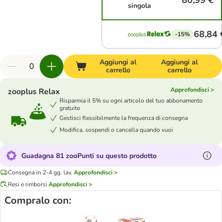
80,99 €
singola
68,84 
-15%
Aggiungi al
Aggiungi al
carrello
carrello
Approfondisci >
zooplus Relax
Risparmia il 5% su ogni articolo del tuo abbonamento
gratuito
Gestisci flessibilmente la frequenza di consegna
Modifica, sospendi o cancella quando vuoi
Guadagna 81 zooPunti su questo prodotto
Consegna in 2-4 gg. lav.
Approfondisci >
Resi e rimborsi
Approfondisci >
Compralo con: