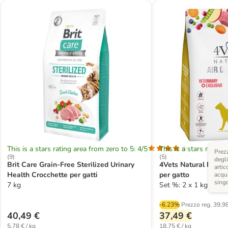
This is a stars rating area from zero to 5: 4/5
This is a stars rating 
Prezz
(
9
)
(
5
)
degli
Brit Care Grain-Free Sterilized Urinary
4Vets Natural Feline
artic
Health Crocchette per gatti
per gatto
acqui
sing
7 kg
Set %: 2 x 1 kg
-6.23%
Prezzo reg.
39,98
40,49 €
37,49 €
5,78 € / kg
18,75 € / kg