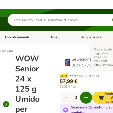
Cerca
prodotti
Piccoli animali
Uccelli
Acquaristica
Apri Menu Categoria: Diete e antiparassitari
Apri Menu Categoria: Piccoli animali
Apri Menu Categoria: U
Prezzo totale
per gatto
degli stessi
WOW
articoli se
Selvaggina & Coniglio
acquistati
singolarment
2010177.0
Senior
24 x
-4.9%
Prezzo reg.
60,98 €
57,99 €
125 g
19,33 € / kg
Aggi
Umido
a
carr
per
Guadagna 58 zooPunti su
prodotto