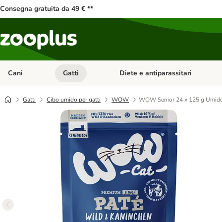
Consegna gratuita da 49 € **
Cani
Gatti
Diete e antiparassitari
Apri Menu Categoria: Cani
Apri Menu Categoria: Gatti
Gatti
Cibo umido per gatti
WOW
WOW Senior 24 x 125 g Umido 