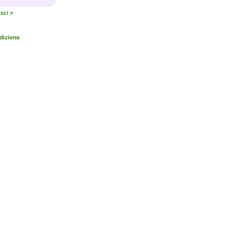
sci >
dizione