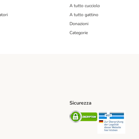
A tutto cucciolo
tori
A tutto gattino
Donazioni
Categorie
Sicurezza
iane. Shipping Method
Post. Shipping Method
Security
Securit
od
ent Method