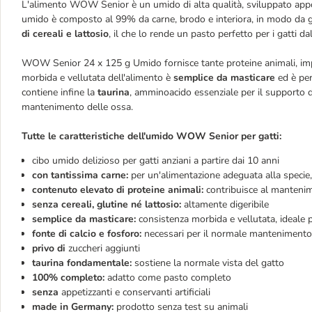
L'alimento WOW Senior è un umido di alta qualità, sviluppato appos
umido è composto al 99% da carne, brodo e interiora, in modo da ga
di cereali e lattosio
, il che lo rende un pasto perfetto per i gatti d
WOW Senior 24 x 125 g Umido fornisce tante proteine animali, impo
morbida e vellutata dell'alimento è
semplice da masticare
ed è per
contiene infine la
taurina
, amminoacido essenziale per il supporto de
mantenimento delle ossa.
Tutte le caratteristiche dell'umido WOW Senior per gatti:
cibo umido delizioso per gatti anziani a partire dai 10 anni
con tantissima carne:
per un'alimentazione adeguata alla specie,
contenuto elevato di proteine animali:
contribuisce al manteni
senza cereali, glutine né lattosio:
altamente digeribile
semplice da masticare:
consistenza morbida e vellutata, ideale pe
fonte di calcio e fosforo:
necessari per il normale mantenimento
privo di
zuccheri aggiunti
taurina fondamentale:
sostiene la normale vista del gatto
100% completo:
adatto come pasto completo
senza
appetizzanti e conservanti artificiali
made in Germany:
prodotto senza test su animali