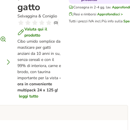
gatto
Consegna in 2-4 gg. lav.
Approfondi
Resi e rimborsi
Approfondisci >
Selvaggina & Coniglio
Tutti i prezzi IVA incl.
Più info sulla
Spe
(
0
)
Valuta qui il
prodotto
Cibo umido semplice da
masticare per gatti
anziani da 10 anni in su,
senza cereali e con il
99% di interiora, carne e
brodo, con taurina
importante per la vista
-
ora in conveniente
multipack 24 x 125 g!
leggi tutto