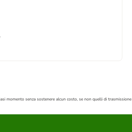
e
-4
1
22,
 qualsiasi momento senza sostenere alcun costo, se non quelli di trasmissione