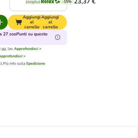
23,37 €
-15%
Aggiungi
Aggiungi
al
al
carrello
carrello
 27 zooPunti su questo
gg. lav.
Approfondisci >
Approfondisci >
cl.
Più info sulla
Spedizione