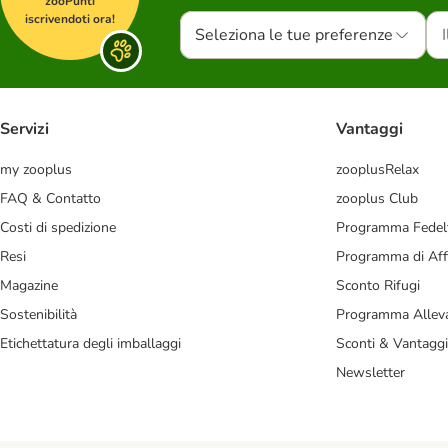
zooPunti
iscrivendoti ora!
Seleziona le tue preferenze
Servizi
Vantaggi
my zooplus
zooplusRelax
FAQ & Contatto
zooplus Club
Costi di spedizione
Programma Fedel
Resi
Programma di Affi
Magazine
Sconto Rifugi
Sostenibilità
Programma Alleva
Etichettatura degli imballaggi
Sconti & Vantaggi
Newsletter