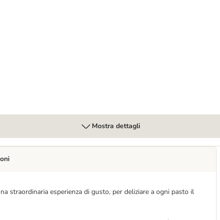
 gatto
0 g umido gatto
Mostra dettagli
oni
a straordinaria esperienza di gusto, per deliziare a ogni pasto il