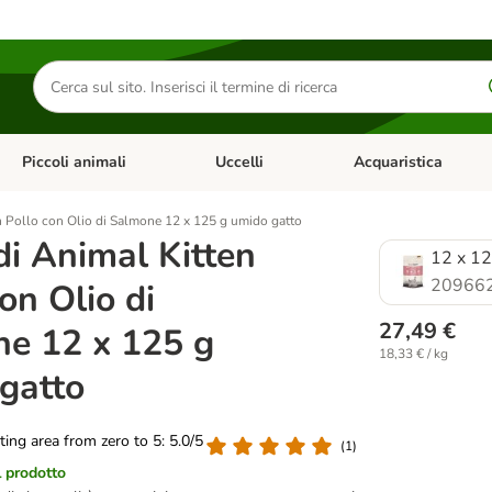
Cerca
prodotti
Piccoli animali
Uccelli
Acquaristica
Apri Menu Categoria: Diete e antiparassitari
Apri Menu Categoria: Piccoli animali
Apri Menu Categoria: U
 Pollo con Olio di Salmone 12 x 125 g umido gatto
i Animal Kitten
12 x 12
20966
on Olio di
27,49 €
e 12 x 125 g
18,33 € / kg
gatto
ating area from zero to 5: 5.0/5
(
1
)
l prodotto