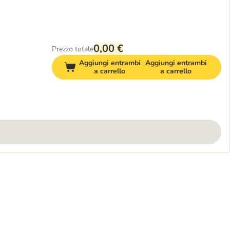
0,00 €
Prezzo totale
Aggiungi entrambi
Aggiungi entrambi
a carrello
a carrello