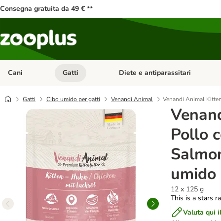
Consegna gratuita da 49 € **
Cani
Gatti
Diete e antiparassitari
Apri Menu Categoria: Cani
Apri Menu Categoria: Gatti
Gatti
Cibo umido per gatti
Venandi Animal
Venandi Animal Kitten
Venand
Pollo c
Salmon
umido 
12 x 125 g
This is a stars r
Valuta qui i