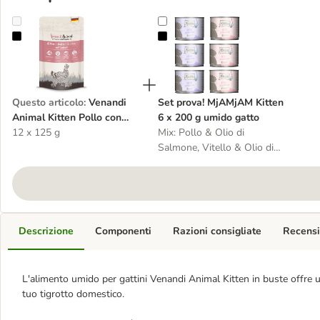
Venandi Animal Kitten Pollo con Olio di Salmone 12 x 125 g umido
Set prova! MjAMjAM Kitten 6 x 20
Questo articolo
:
Venandi
Set prova! MjAMjAM Kitten
Animal Kitten Pollo con
6 x 200 g umido gatto
Olio di Salmone 12 x 125 g
12 x 125 g
Mix: Pollo & Olio di
umido gatto
Salmone, Vitello & Olio di
Salmone
Descrizione
Componenti
Razioni consigliate
Recensi
L'alimento umido per gattini Venandi Animal Kitten in buste offre un
tuo tigrotto domestico.