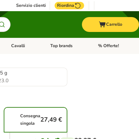
Servizio clienti
Riordina
Carrello
Cavalli
Top brands
% Offerte!
ccelli
Apri Menu Categoria: Acquaristica
Apri Menu Categoria: Cavalli
Apri Menu Categoria: T
5 g
23.0
Consegna
27,49 €
singola