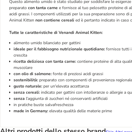
Questo alimento umido è stato studiato per soddisfare le esigenze nut
preparato
con tanta carne
e fornisce al tuo pelosetto proteine di a
acidi grassi. I componenti utilizzati per la sua preparazione sono di
Animal Kitten
non contiene cereali
ed è pertanto indicato in caso d
Tutte le caratteristiche di Venandi Animal Kitten:
alimento umido bilanciato per gattini
ideale per il fabbisogno nutrizionale quotidiano:
fornisce tutti 
crescita
ricetta deliziosa con tanta carne:
contiene proteine di alta qual
muscolare
con olio di salmone:
fonte di preziosi acidi grassi
sostenibilità:
preparato con componenti di provenienza regionale 
gusto naturale:
per un'elevata accettanza
senza cereali:
indicato per gattini con intolleranze o allergie a 
senza
l'aggiunta di zuccheri né conservanti artificiali
in pratiche buste salvafreschezza
made in Germany:
elevata qualità delle materie prime
Altri prodotti dello stesso brand