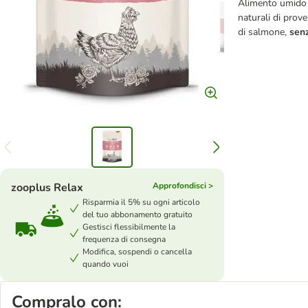
Alimento umido d
naturali di prove
di salmone,
senz
zooplus Relax
Approfondisci >
Risparmia il 5% su ogni articolo
del tuo abbonamento gratuito
Gestisci flessibilmente la
frequenza di consegna
Modifica, sospendi o cancella
quando vuoi
Compralo con: