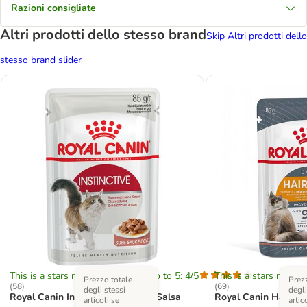
Razioni consigliate
Altri prodotti dello stesso brand
Skip Altri prodotti dello
stesso brand slider
This is a stars rating area from zero to 5: 4/5
This is a stars rating 
Prezzo totale
Prezz
(
58
)
(
69
)
degli stessi
degli
Royal Canin Instinctive umido in Salsa
Royal Canin Hair & 
articoli se
artic