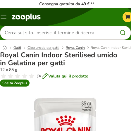
Consegna gratuita da 49 € **
Overview
catalogo
Cerca
prodotti
Gatti
Cibo umido per gatti
Royal Canin
Royal Canin Indoor Sterili
Royal Canin Indoor Sterilised umido
in Gelatina per gatti
12 x 85 g
Valuta qui il prodotto
(
0
)
Scelta Zooplus