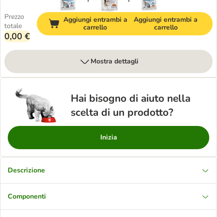
Prezzo
Aggiungi entrambi a
Aggiungi entrambi a
totale
carrello
carrello
0,00 €
Mostra dettagli
Hai bisogno di aiuto nella
scelta di un prodotto?
Inizia
Descrizione
Componenti