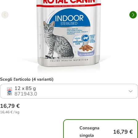
Scegli l'articolo (4 varianti)
12 x 85 g
871943.0
16,79 €
16,46 € / kg
Consegna
16,79 €
singola