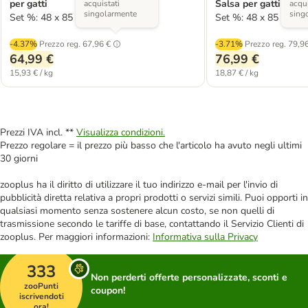
per gatti
Salsa per gatti
acquistati
acqui
singolarmente
sing
Set %: 48 x 85 g
Set %: 48 x 85 g
-4.37%
Prezzo reg.
67,96 €
-3.71%
Prezzo reg.
79,96
64,99 €
76,99 €
15,93 € / kg
18,87 € / kg
Prezzi IVA incl. **
Visualizza condizioni.
Prezzo regolare = il prezzo più basso che l'articolo ha avuto negli ultimi
30 giorni
zooplus ha il diritto di utilizzare il tuo indirizzo e-mail per l'invio di
pubblicità diretta relativa a propri prodotti o servizi simili. Puoi opporti in
qualsiasi momento senza sostenere alcun costo, se non quelli di
trasmissione secondo le tariffe di base, contattando il Servizio Clienti di
zooplus. Per maggiori informazioni:
Informativa sulla Privacy
333
Non perderti offerte personalizzate, sconti e
zooPunti
coupon!
iscrivendoti
ora!