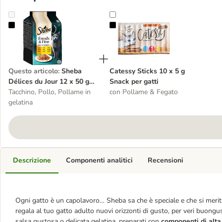
Sheba Délices du Jour 12 x 50 g Umido per gatto
Catessy Sticks 10 x 5 g Snack per 
Questo articolo
:
Sheba
Catessy Sticks 10 x 5 g
Délices du Jour 12 x 50 g
Snack per gatti
Umido per gatto
Tacchino, Pollo, Pollame in
con Pollame & Fegato
gelatina
Descrizione
Componenti analitici
Recensioni
Ogni gatto è un capolavoro… Sheba sa che è speciale e che si merit
regala al tuo gatto adulto nuovi orizzonti di gusto, per veri buongust
salsa gustosa o delicata gelatina, preparati con
componenti di alta