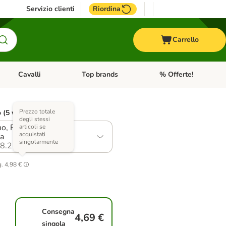
Servizio clienti
Riordina
Carrello
Cavalli
Top brands
% Offerte!
ccelli
Apri Menu Categoria: Acquaristica
Apri Menu Categoria: Cavalli
Apri Menu Categoria: T
Prezzo totale
o (5 varianti)
degli stessi
o, Pollo, Pollame in
articoli se
acquistati
na
singolarmente
8.21
g.
4,98 €
Consegna
4,69 €
singola