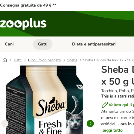
Consegna gratuita da 49 € **
Cani
Gatti
Diete e antiparassitari
Apri Menu Categoria: Cani
Apri Menu Categoria: Gatti
Gatti
Cibo umido per gatti
Sheba
Sheba Délices du Jour 12 x 50 
Sheba D
x 50 g 
Tacchino, Pollo, P
This is a stars ra
Valuta qui il
Alimento umido Sh
di pesce o carne i
artificiali -
ora in
leggi tutto