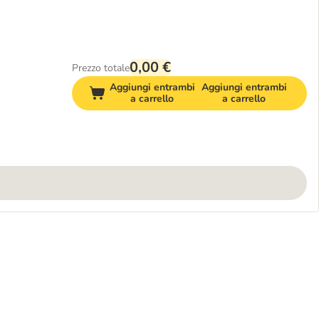
0,00 €
Prezzo totale
Aggiungi entrambi
Aggiungi entrambi
a carrello
a carrello