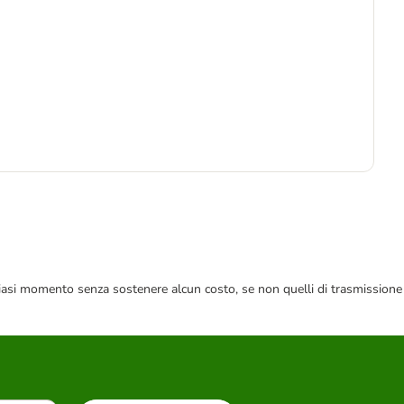
-3
1
8,6
 qualsiasi momento senza sostenere alcun costo, se non quelli di trasmissione