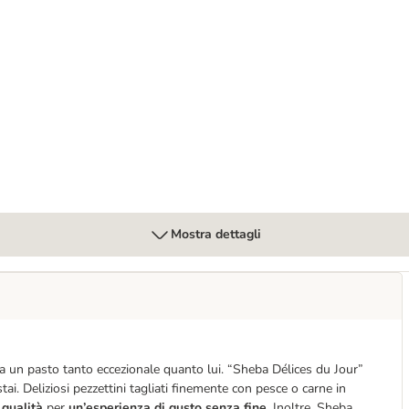
gatti
Mostra dettagli
a un pasto tanto eccezionale quanto lui. “Sheba Délices du Jour”
ai. Deliziosi pezzettini tagliati finemente con pesce o carne in
 qualità
per
un’esperienza di gusto senza fine
. Inoltre, Sheba