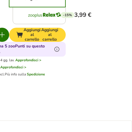
3,99 €
-15%
Aggiungi
Aggiungi
al
al
carrello
carrello
a 5 zooPunti su questo
o
4 gg. lav.
Approfondisci >
Approfondisci >
ncl.
Più info sulla
Spedizione