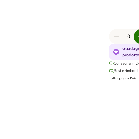
Guadagn
prodott
Consegna in 2-
Resi e rimborsi
Tutti i prezzi IVA i