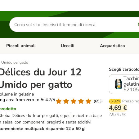
Cerca
prodotti
Piccoli animali
Uccelli
Acquaristica
Apri Menu Categoria: Diete e antiparassitari
Apri Menu Categoria: Piccoli animali
Apri Menu Categoria: U
g Umido per gatto
élices du Jour 12
Scegli l'articol
Tacchin
Umido per gatto
gelati
52105
ollame in gelatina
ting area from zero to 5: 4.7/5
(
653
)
-5.82%
Prezzo re
4,69 €
 prodotto
7,82 € / kg
eba Délices du Jour per gatti, squisite ricette a base
n salsa, con componenti pregiati e senza additivi
 conveniente multipack risparmio 12 x 50 g!