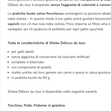
Délices du Jour è preparato
senza l'aggiunta di coloranti e conserva
Le
pratiche buste salva-freschezza
contengono la porzione ideale 
nella ciotola – in questo modo il tuo gatto potrà gustare bocconcin
squisiti
non c’è mai noia nella ciotola. Poco importa se Micio ama il 
variegata: qui c’è qualcosa di prelibato per ogni gatto-gourmet.
Tutte le caratteristiche di Sheba Délices du Jour:
per gatti adulti
senza aggiunta di conservanti nè coloranti artificiali
completo e bilanciato
con componenti di qualità
ricette uniche nel loro genere con carne o pesce in salsa gustosa
in pratiche buste da 50 g
Sheba Délices du Jour è disponibile nelle seguenti varianti:
Tacchino, Pollo, Pollame in gelatina