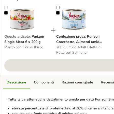
Purizon Single Meat 6 x 200 g
Confezione prova: Purizon Crocchet
Questo articolo
:
Purizon
Confezione prova: Purizon
Single Meat 6 x 200 g
Crocchette, Alimenti umidi
Manzo con Fiori di Ibisco
e Snack per gatto
200 g umido Adult Filetto di
Pollo con Salmone
Descrizione
Componenti
Razioni consigliate
Recensi
Tutte le caratteristiche dell'alimento umido per gatti Purizon Si
elevata percentuale di proteine:
fino al 76% di carne e interiora
con una sola fonte proteica di origine animale