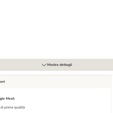
te, Alimenti umidi e Snack per gatto
Mostra dettagli
oni
ngle Meat:
 di prima qualità