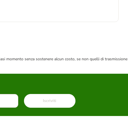
1
10,
 qualsiasi momento senza sostenere alcun costo, se non quelli di trasmissione
Iscriviti