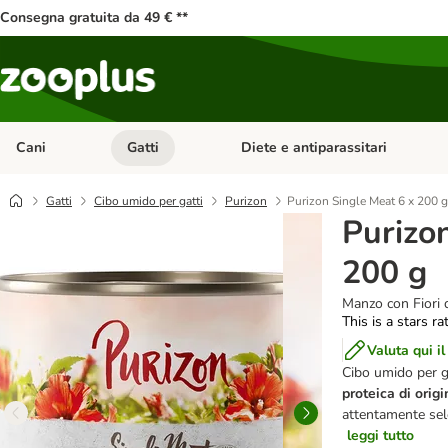
Consegna gratuita da 49 € **
Cani
Gatti
Diete e antiparassitari
Apri Menu Categoria: Cani
Apri Menu Categoria: Gatti
Gatti
Cibo umido per gatti
Purizon
Purizon Single Meat 6 x 200 g
Purizo
200 g
Manzo con Fiori d
This is a stars ra
Valuta qui il
Cibo umido per g
proteica di orig
attentamente sel
leggi tutto