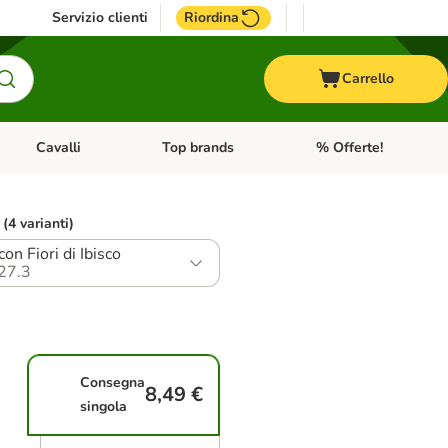
Servizio clienti
Riordina
Carrello
Cavalli
Top brands
% Offerte!
ccelli
Apri Menu Categoria: Acquaristica
Apri Menu Categoria: Cavalli
Apri Menu Categoria: T
 (4 varianti)
on Fiori di Ibisco
27.3
Consegna
8,49 €
singola