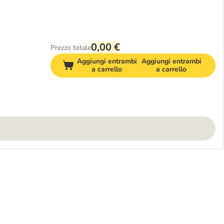
0,00 €
Prezzo totale
Aggiungi entrambi
Aggiungi entrambi
a carrello
a carrello