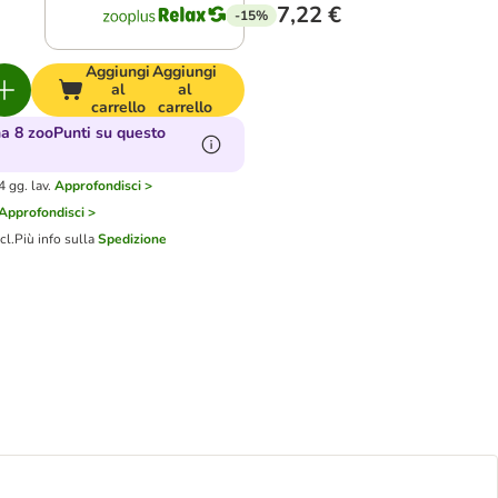
7,22 €
-15%
Aggiungi
Aggiungi
al
al
carrello
carrello
 8 zooPunti su questo
 gg. lav.
Approfondisci >
Approfondisci >
cl.
Più info sulla
Spedizione