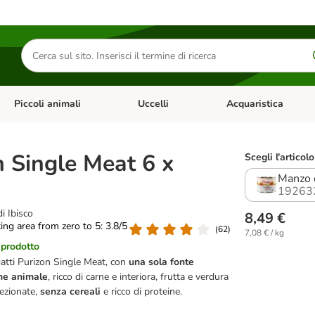
Cerca
prodotti
Piccoli animali
Uccelli
Acquaristica
Apri Menu Categoria: Diete e antiparassitari
Apri Menu Categoria: Piccoli animali
Apri Menu Categoria: U
n Single Meat 6 x
Scegli l'articolo
Manzo c
19263
i Ibisco
8,49 €
ting area from zero to 5: 3.8/5
(
62
)
7,08 € / kg
 prodotto
atti Purizon Single Meat, con
una sola fonte
ine animale
, ricco di carne e interiora, frutta e verdura
ezionate,
senza cereali
e ricco di proteine.