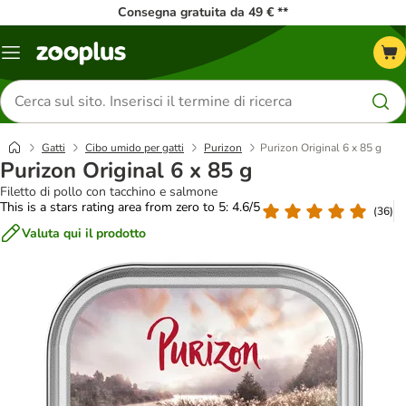
Consegna gratuita da 49 € **
Overview
catalogo
Cerca
prodotti
Gatti
Cibo umido per gatti
Purizon
Purizon Original 6 x 85 g
Purizon Original 6 x 85 g
Filetto di pollo con tacchino e salmone
This is a stars rating area from zero to 5: 4.6/5
(
36
)
Valuta qui il prodotto