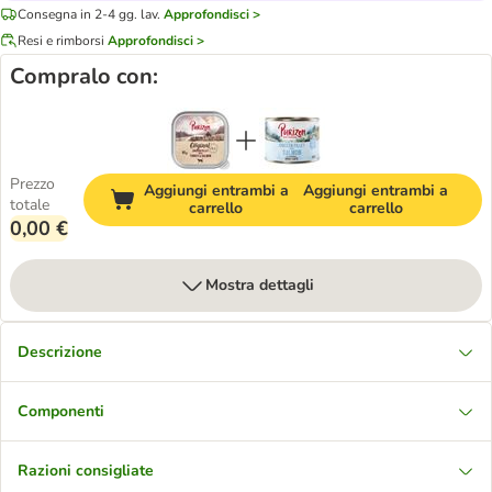
Consegna in 2-4 gg. lav.
Approfondisci >
Resi e rimborsi
Approfondisci >
Compralo con:
Prezzo
Aggiungi entrambi a
Aggiungi entrambi a
totale
carrello
carrello
0,00 €
Mostra dettagli
Descrizione
Componenti
Razioni consigliate