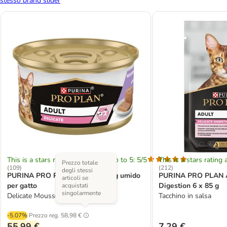
stesso brand slider
This is a stars rating area from zero to 5: 5/5
This is a stars rating 
Prezzo totale
(
109
)
(
212
)
degli stessi
PURINA PRO PLAN Cat 48 x 85 g umido
PURINA PRO PLAN A
articoli se
per gatto
Digestion 6 x 85 g
acquistati
singolarmente
Delicate Mousse Tacchino
Tacchino in salsa
-5.07%
Prezzo reg.
58,98 €
55,99 €
7,29 €