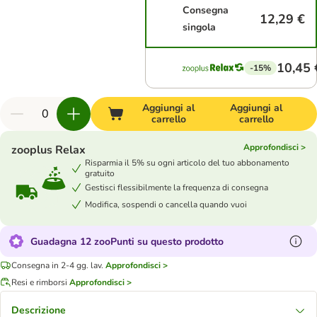
Consegna
12,29 €
singola
10,45 
-15%
Aggiungi al
Aggiungi al
carrello
carrello
Approfondisci >
zooplus Relax
Risparmia il 5% su ogni articolo del tuo abbonamento
gratuito
Gestisci flessibilmente la frequenza di consegna
Modifica, sospendi o cancella quando vuoi
Guadagna 12 zooPunti su questo prodotto
Consegna in 2-4 gg. lav.
Approfondisci >
Resi e rimborsi
Approfondisci >
Descrizione