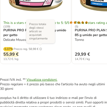
This is a stars rating area from zero to 5: 5/5
This is a stars rating 
Prezzo totale
(
109
)
(
5
)
degli stessi
PURINA PRO PLAN Cat 48 x 85 g umido
PURINA PRO PLAN Se
articoli se
per gatto
85 g umido per gatto
acquistati
singolarmente
Delicate Mousse Tacchino
Tonno
-5.07%
Prezzo reg.
58,98 €
55,99 €
29,99 €
13,72 € / kg
14,70 € / kg
Prezzi IVA incl. **
Visualizza condizioni.
Prezzo regolare = il prezzo più basso che l'articolo ha avuto negli ultimi
30 giorni
zooplus ha il diritto di utilizzare il tuo indirizzo e-mail per l'invio di
pubblicità diretta relativa a propri prodotti o servizi simili. Puoi opporti in
qualsiasi momento senza sostenere alcun costo, se non quelli di