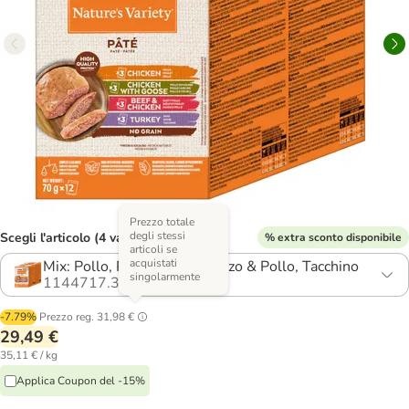
Prezzo totale
degli stessi
Scegli l'articolo (4 varianti)
% extra sconto disponibile
articoli se
acquistati
Mix: Pollo, Pollo & Oca, Manzo & Pollo, Tacchino
singolarmente
1144717.3
-7.79%
Prezzo reg.
31,98 €
29,49 €
35,11 € / kg
Applica Coupon del -15%