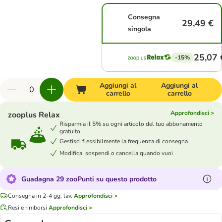
Consegna
29,49 €
singola
25,07 
-15%
Aggiungi al
Aggiungi al
carrello
carrello
Approfondisci >
zooplus Relax
Risparmia il 5% su ogni articolo del tuo abbonamento
gratuito
Gestisci flessibilmente la frequenza di consegna
Modifica, sospendi o cancella quando vuoi
Guadagna 29 zooPunti su questo prodotto
Consegna in 2-4 gg. lav.
Approfondisci >
Resi e rimborsi
Approfondisci >