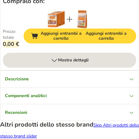
Compralo con:
Prezzo
Aggiungi entrambi a
Aggiungi entrambi a
totale
carrello
carrello
0,00 €
Mostra dettagli
Descrizione
Componenti analitici
Recensioni
Altri prodotti dello stesso brand
Skip Altri prodotti dello
stesso brand slider