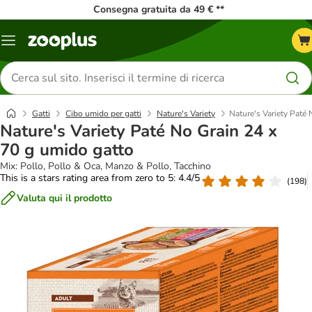
Consegna gratuita da 49 € **
Overview
catalogo
Cerca
prodotti
Gatti
Cibo umido per gatti
Nature's Variety
Nature's Variety Paté
Nature's Variety Paté No Grain 24 x
70 g umido gatto
Mix: Pollo, Pollo & Oca, Manzo & Pollo, Tacchino
This is a stars rating area from zero to 5: 4.4/5
(
198
)
Valuta qui il prodotto