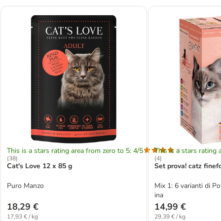
This is a stars rating area from zero to 5: 4/5
This is a stars rating 
(
38
)
(
4
)
Cat's Love 12 x 85 g
Set prova! catz finef
Puro Manzo
Mix 1: 6 varianti di Po
ina
18,29 €
14,99 €
17,93 € / kg
29,39 € / kg