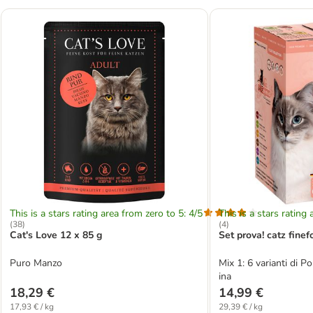
This is a stars rating area from zero to 5: 4/5
This is a stars rating 
(
38
)
(
4
)
Cat's Love 12 x 85 g
Set prova! catz finef
Puro Manzo
Mix 1: 6 varianti di Po
ina
18,29 €
14,99 €
17,93 € / kg
29,39 € / kg