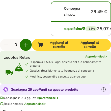
Consegna
29,49 €
singola
25,07 
-15%
Aggiungi al
Aggiungi al
carrello
carrello
Approfondisci >
zooplus Relax
Risparmia il 5% su ogni articolo del tuo abbonamento
gratuito
Gestisci flessibilmente la frequenza di consegna
Modifica, sospendi o cancella quando vuoi
Guadagna 29 zooPunti su questo prodotto
Consegna in 2-4 gg. lav.
Approfondisci >
Resi e rimborsi
Approfondisci >