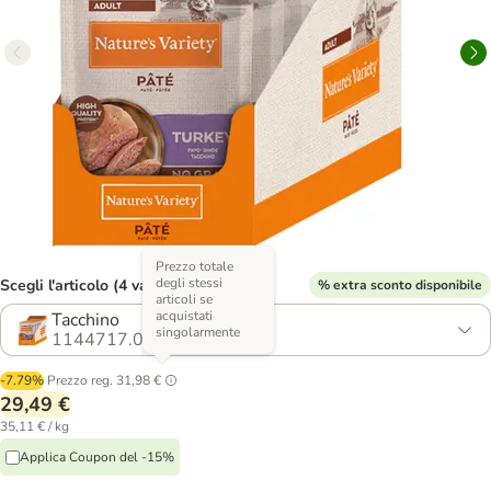
Prezzo totale
degli stessi
Scegli l'articolo (4 varianti)
% extra sconto disponibile
articoli se
acquistati
Tacchino
singolarmente
1144717.0
-7.79%
Prezzo reg.
31,98 €
29,49 €
35,11 € / kg
Applica Coupon del -15%