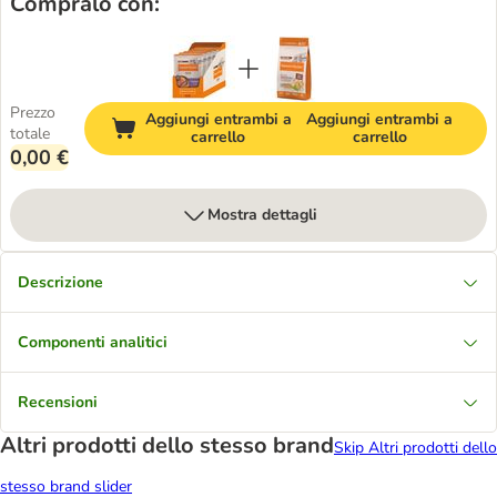
Compralo con:
Prezzo
Aggiungi entrambi a
Aggiungi entrambi a
totale
carrello
carrello
0,00 €
Mostra dettagli
Descrizione
Componenti analitici
Recensioni
Altri prodotti dello stesso brand
Skip Altri prodotti dello
stesso brand slider