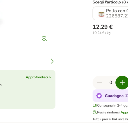
Scegli l'articolo (8 
Pollo con 
226587.2
12,29 €
10,24 € / kg
Approfondisci >
to
Guadagna 12
Consegna in 2-4 gg.
Resi e rimborsi
Appr
Tutti i prezzi IVA incl.
P