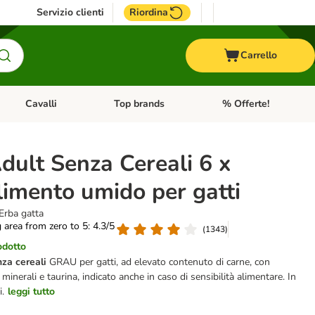
Servizio clienti
Riordina
Carrello
Cavalli
Top brands
% Offerte!
ccelli
Apri Menu Categoria: Acquaristica
Apri Menu Categoria: Cavalli
Apri Menu Categoria: T
ult Senza Cereali 6 x
limento umido per gatti
Erba gatta
g area from zero to 5: 4.3/5
(
1343
)
odotto
za cereali
GRAU per gatti, ad elevato contenuto di carne, con
minerali e taurina, indicato anche in caso di sensibilità alimentare. In
i.
leggi tutto