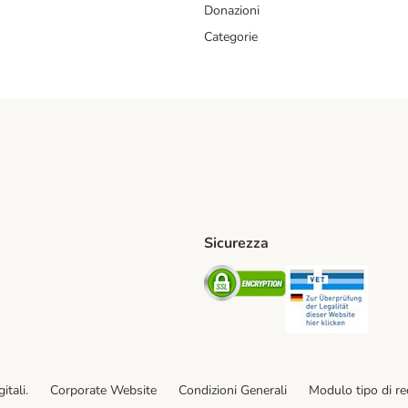
Donazioni
Categorie
Sicurezza
iane. Shipping Method
Post. Shipping Method
Security
Securit
od
ent Method
itali.
Corporate Website
Condizioni Generali
Modulo tipo di r