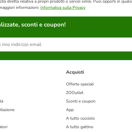
bblicità diretta relativa a propri prodotti o servizi simili. Puoi opporti in
 maggiori informazioni:
Informativa sulla Privacy
lizzate, sconti e coupon!
Acquisti
Offerte speciali
ZOOutlet
tà
Sconti e coupon
liazione
App
A tutto cucciolo
tori
A tutto gattino