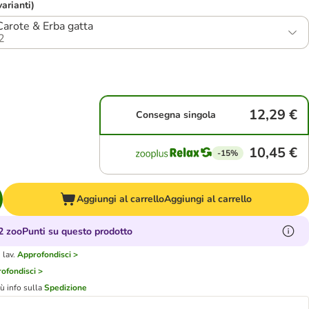
varianti)
Carote & Erba gatta
2
12,29 €
Consegna singola
10,45 €
-15%
Aggiungi al carrello
Aggiungi al carrello
 zooPunti su questo prodotto
 lav.
Approfondisci >
ofondisci >
iù info sulla
Spedizione