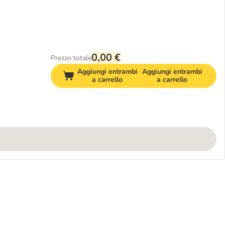
0,00 €
Prezzo totale
Aggiungi entrambi
Aggiungi entrambi
a carrello
a carrello