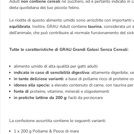
Adult
non contiene cereali
né zucchero, ed è pertanto indicato in 
dieta quotidiana del tuo piccolo felino.
Le ricette di questo alimento umido sono arricchite con importanti v
equilibrata
. Inoltre, GRAU Adult contiene
taurina
, considerata un
dell'animale, che può contribuire al normale funzionamento del si
Tutte le caratteristiche di
GRAU
Grandi Golosi Senza Cereali:
alimento umido di alta qualità per gatti adulti
indicato in caso di sensibilità digestiva:
altamente digeribile, s
in tante deliziose varianti:
a base di pollame ricco di proteine co
idoneo alla specie:
a elevato contenuto di carne, con taurina pe
fonte di
proteine, vitamine, minerali e oligoelementi
in pratiche lattine da 200 g:
facili da porzionare
La confezione assortita contiene le seguenti varianti:
1 x 200 g Pollame & Pesce di mare