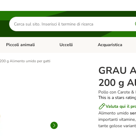
Cerca
prodotti
Piccoli animali
Uccelli
Acquaristica
Apri Menu Categoria: Diete e antiparassitari
Apri Menu Categoria: Piccoli animali
Apri Menu Categoria: U
200 g Alimento umido per gatti
GRAU Ad
200 g A
Pollo con Carote & 
This is a stars ratin
Valuta qui il pr
Alimento umido
sen
importanti vitamine, 
tante golose variant