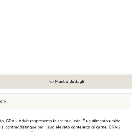
occhette, umido e snack per gatti
Mostra dettagli
oni
 gatto, GRAU Adult rappresenta la scelta giusta! È un alimento umido
me si contraddistingue per il suo
elevato contenuto di carne
. GRAU