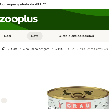
Consegna gratuita da 49 € **
Cani
Gatti
Diete e antiparassitari
Apri Menu Categoria: Cani
Apri Menu Categoria: Gatti
Gatti
Cibo umido per gatti
GRAU
GRAU Adult Senza Cereali 6 x 