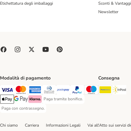
Etichettatura degli imballaggi
Sconti & Vantaggi
Newsletter
Modalità di pagamento
Consegna
Poste Ital
In
Paga con Visa. Payment Method
Paga con Mastercard. Payment Method
Paga con American Express. Payment Method
Paga con Diners Club. Payment Method
Paga con Postepay. Payment Method
Paga con PayPal. Payment Meth
Paga con Maestro. Paym
Paga tramite bonifico.
Paga tramite bonifico. Payment Method
Apple Pay Payment Method
Google Pay Payment Method
Klarna Payment Method
Paga con contrassegno.
Paga con contrassegno. Payment Method
Chi siamo
Carriera
Informazioni Legali
Vai all'Atto sui servizi dig