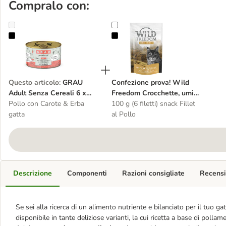
Compralo con:
GRAU Adult Senza Cereali 6 x 200 g Alimento umido per gatti
Confezione prova! Wild Freedom Cr
Questo articolo
:
GRAU
Confezione prova! Wild
Adult Senza Cereali 6 x
Freedom Crocchette, umido
200 g Alimento umido per
Pollo con Carote & Erba
e snack per gatti
100 g (6 filetti) snack Fillet
gatti
gatta
al Pollo
Descrizione
Componenti
Razioni consigliate
Recensi
Se sei alla ricerca di un alimento nutriente e bilanciato per il tuo
disponibile in tante deliziose varianti, la cui ricetta a base di polla