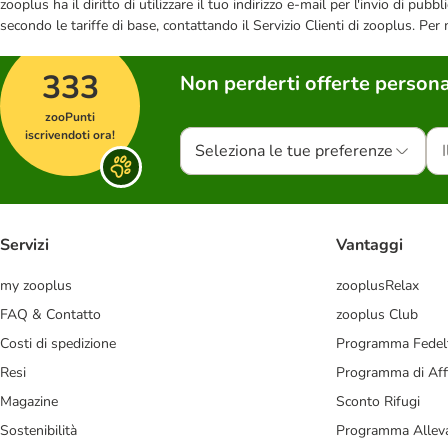
zooplus ha il diritto di utilizzare il tuo indirizzo e-mail per l'invio di pu
secondo le tariffe di base, contattando il Servizio Clienti di zooplus. Per
333
Non perderti offerte persona
zooPunti
iscrivendoti ora!
Seleziona le tue preferenze
Servizi
Vantaggi
my zooplus
zooplusRelax
FAQ & Contatto
zooplus Club
Costi di spedizione
Programma Fedel
Resi
Programma di Affi
Magazine
Sconto Rifugi
Sostenibilità
Programma Alleva