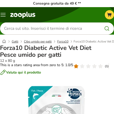
Consegna gratuita da 49 € **
Overview
catalogo
Cerca
prodotti
Gatti
Cibo umido per gatti
Forza10
Forza10 Diabetic Active Vet D
Forza10 Diabetic Active Vet Diet
Pesce umido per gatti
12 x 80 g
This is a stars rating area from zero to 5: 1.0/5
(
1
)
Valuta qui il prodotto