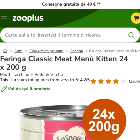
Consegna gratuita da 49 € **
Overview
catalogo
Cerca
prodotti
Gatti
Cibo umido per gatti
Feringa
Feringa Classic Meat Menù Kit
Feringa Classic Meat Menù Kitten 24
x 200 g
Mix 1: Tacchino + Pollo & Vitello
This is a stars rating area from zero to 5: 4.2/5
(
2205
)
Valuta qui il prodotto