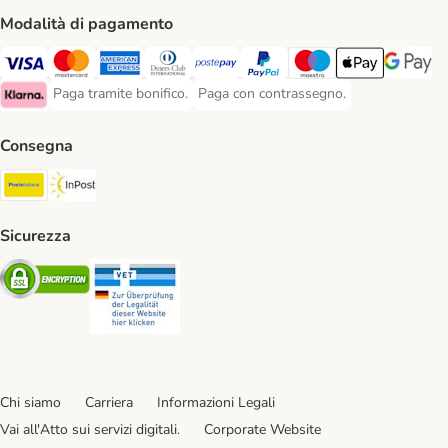
Modalità di pagamento
Paga con Visa. Payment Method
Paga con Mastercard. Payment Method
Paga con American Express. Payment Method
Paga con Diners Club. Payment Method
Paga con Postepay. Payment Method
Paga con PayPal. Payment Meth
Paga con Maestro. Paym
Apple Pay Payme
Google P
Paga tramite bonifico.
Paga con contrassegno.
Paga tramite bonifico. Payment Method
Paga con contrassegno. Payment Meth
Klarna Payment Method
Consegna
Poste Italiane. Shipping Method
InPost. Shipping Method
Sicurezza
Security
Security
Chi siamo
Carriera
Informazioni Legali
Vai all'Atto sui servizi digitali.
Corporate Website