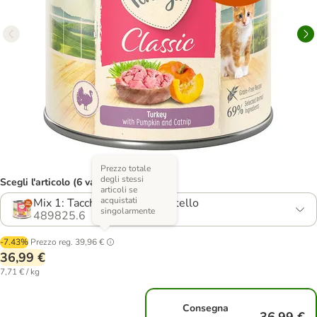
Prezzo totale
degli stessi
Scegli l'articolo (6 varianti)
articoli se
acquistati
Mix 1: Tacchino + Pollo & Vitello
singolarmente
489825.6
-7.43%
Prezzo reg.
39,96 €
36,99 €
7,71 € / kg
Consegna