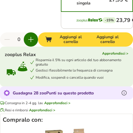
singola
23,79 
-15%
Aggiungi al
Aggiungi al
carrello
carrello
Approfondisci >
zooplus Relax
Risparmia il 5% su ogni articolo del tuo abbonamento
gratuito
Gestisci flessibilmente la frequenza di consegna
Modifica, sospendi o cancella quando vuoi
Guadagna 28 zooPunti su questo prodotto
Consegna in 2-4 gg. lav.
Approfondisci >
Resi e rimborsi
Approfondisci >
Compralo con: