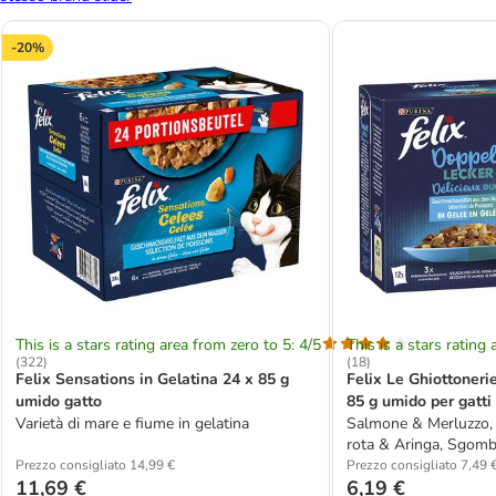
-20%
This is a stars rating area from zero to 5: 4/5
This is a stars rating 
(
322
)
(
18
)
Felix Sensations in Gelatina 24 x 85 g
Felix Le Ghiottoneri
umido gatto
85 g umido per gatti
Varietà di mare e fiume in gelatina
Salmone & Merluzzo, 
rota & Aringa, Sgomb
Prezzo consigliato 14,99 €
Prezzo consigliato 7,49 
11,69 €
6,19 €