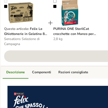
Felix Le Ghiottonerie in Gelatina 80 x 85 g
PURINA ONE SterilCat crocchette 
Questo articolo
:
Felix Le
PURINA ONE SterilCat
Ghiottonerie in Gelatina 80
crocchette con Manzo per
x 85 g
Sensations Selezione di
gatto
2,8 kg
Campagna
Descrizione
Componenti
Razioni consigliate