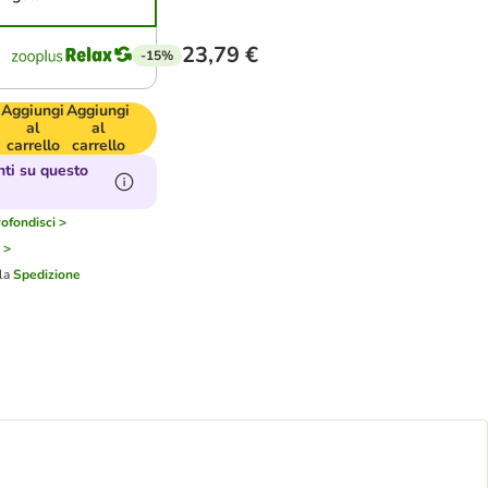
23,79 €
-15%
Aggiungi
Aggiungi
al
al
carrello
carrello
ti su questo
ofondisci >
 >
lla
Spedizione