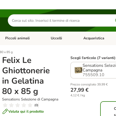
Cerca
prodotti
Piccoli animali
Uccelli
Acquaristica
Apri Menu Categoria: Diete e antiparassitari
Apri Menu Categoria: Piccoli animali
Apri Menu Categoria: U
 80 x 85 g
Felix Le
Scegli l'articolo (7 varianti)
Sensations Selezi
Ghiottonerie
Campagna
755509.10
in Gelatina
Prezzo consigliato 39,99 €
80 x 85 g
27,99 €
4,12 € / kg
Sensations Selezione di Campagna
(
0
)
Valuta qui il prodotto
s