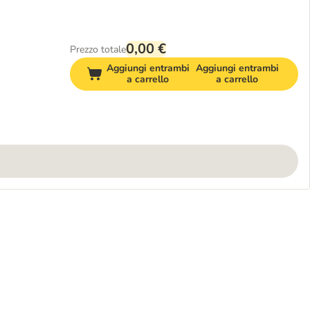
0,00 €
Prezzo totale
Aggiungi entrambi
Aggiungi entrambi
a carrello
a carrello