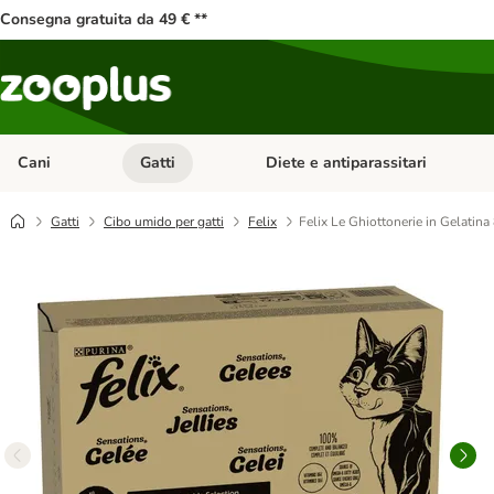
Consegna gratuita da 49 € **
Cani
Gatti
Diete e antiparassitari
Apri Menu Categoria: Cani
Apri Menu Categoria: Gatti
Gatti
Cibo umido per gatti
Felix
Felix Le Ghiottonerie in Gelatina