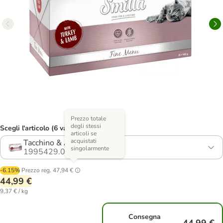
Prezzo totale
degli stessi
Scegli l'articolo (6 varianti)
articoli se
acquistati
Tacchino & Agnello
singolarmente
1995429.0
-6.15%
Prezzo reg.
47,94 €
44,99 €
9,37 € / kg
Consegna