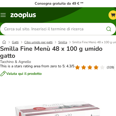
Consegna gratuita da 49 € **
Overview
catalogo
Cerca
prodotti
Gatti
Cibo umido per gatti
Smilla
Smilla Fine Menù 48 x 100 g u
Smilla Fine Menù 48 x 100 g umido
gatto
Tacchino & Agnello
This is a stars rating area from zero to 5: 4.3/5
(
328
)
Valuta qui il prodotto