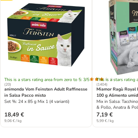
This is a stars rating area from zero to 5: 3/5
This is a stars rating 
(
20
)
(
1404
)
animonda Vom Feinsten Adult Raffinesse
Miamor Ragù Royal 
in Salsa Pacco misto
100 g Alimento umido
Set %: 24 x 85 g Mix 1 (4 varianti)
Mix in Salsa: Tacchin
& Pollo, Anatra & Po
ne
18,49 €
7,19 €
9,06 € / kg
5,99 € / kg