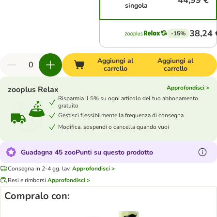
44,99 €
singola
38,24 
-15%
Aggiungi al
Aggiungi al
carrello
carrello
Approfondisci >
zooplus Relax
Risparmia il 5% su ogni articolo del tuo abbonamento
gratuito
Gestisci flessibilmente la frequenza di consegna
Modifica, sospendi o cancella quando vuoi
Guadagna 45 zooPunti su questo prodotto
Consegna in 2-4 gg. lav.
Approfondisci >
Resi e rimborsi
Approfondisci >
Compralo con: