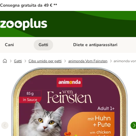
Consegna gratuita da 49 € **
Cani
Gatti
Diete e antiparassitari
Apri Menu Categoria: Cani
Apri Menu Categoria: Gatti
Gatti
Cibo umido per gatti
animonda Vom Feinsten
animonda vom