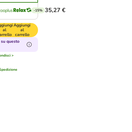
35,27 €
-15%
ggiungi
Aggiungi
al
al
arrello
carrello
 su questo
ndisci >
Spedizione