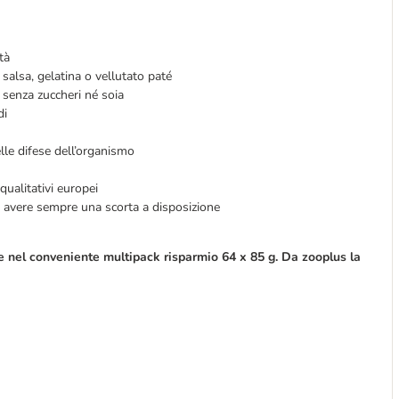
tà
 salsa, gelatina o vellutato
paté
, senza zuccheri né soia
di
elle difese dell’organismo
qualitativi europei
 avere sempre una scorta a disposizione
e nel conveniente multipack risparmio 64 x 85 g. Da zooplus la