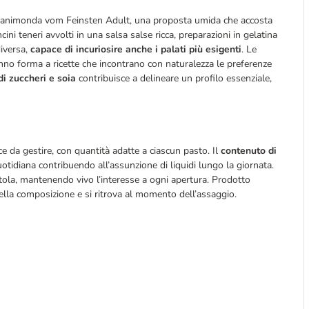
n animonda vom Feinsten Adult, una proposta umida che accosta 
ni teneri avvolti in una salsa salse ricca, preparazioni in gelatina 
iversa, 
capace di incuriosire anche i palati più esigenti
. Le 
nno forma a ricette che incontrano con naturalezza le preferenze 
i zuccheri e soia
 contribuisce a delineare un profilo essenziale, 
 da gestire, con quantità adatte a ciascun pasto. Il 
contenuto di 
uotidiana contribuendo all’assunzione di liquidi lungo la giornata. 
tola, mantenendo vivo l’interesse a ogni apertura. Prodotto 
ella composizione e si ritrova al momento dell’assaggio.