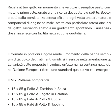
Regala al tuo gatto un momento che va oltre il semplice pasto co
materie prime selezionate a una ricerca del gusto più sottile. Bocconci
o paté dalla consistenza setosa offrono ogni volta una sfumatura d
componenti di origine animale, scelte con particolare attenzione, da
del gatto, lasciando spazio a un gradimento spontaneo. L’
assenza d
che si inserisce con facilità nella routine quotidiana.
Il formato in porzioni singole rende il momento della pappa semplice
umidità
, tipico degli alimenti umidi, si inserisce nellalimentazione q
La varietà delle proposte introduce un’alternanza continua nella cio
nell’Unione Europea, riflette uno standard qualitativo che emerge n
Il Mix Pollame comprende
:
16 x 85 g Pollo & Tacchino in Salsa
16 x 85 g Pollo & Fegato in Gelatina
16 x 85 g Paté di Pollo & Cuore
16 x 85 g Paté di Pollo & Tacchino