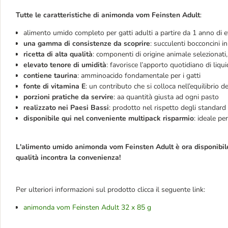
Tutte le caratteristiche di animonda vom Feinsten Adult
:
alimento umido completo per gatti adulti a partire da 1 anno di e
una gamma di consistenze da scoprire
: 
succulenti bocconcini in
ricetta di alta qualità
: compon
enti di origine animale selezionati
elevato tenore di umidità
: f
avorisce l’apporto quotidiano di liqui
contiene taurina
: amminoacido fondamentale per i gatti
fonte di vitamina E
: u
n contributo che si colloca nell’equilibrio d
porzioni pratiche da servire
: a
a quantità giusta ad ogni pasto
realizzato nei Paesi Bassi
: p
rodotto nel rispetto degli standard 
disponibile qui nel
conveniente multipack
risparmio
: i
deale per
L'alimento umido
animonda vom Feinsten Adult
è ora disponibil
qualità incontra la convenienza!
Per ulteriori informazioni sul prodotto clicca il seguente link:
animonda vom Feinsten Adult 32 x 85 g