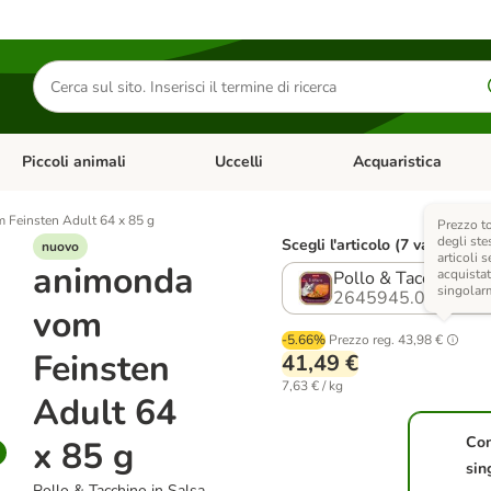
Cerca
prodotti
Piccoli animali
Uccelli
Acquaristica
Apri Menu Categoria: Diete e antiparassitari
Apri Menu Categoria: Piccoli animali
Apri Menu Categoria: U
 Feinsten Adult 64 x 85 g
Prezzo t
degli ste
Scegli l'articolo (7 varianti)
nuovo
articoli s
animonda
acquistat
Pollo & Tacchino in 
singolar
2645945.0
vom
-5.66%
Prezzo reg.
43,98 €
Feinsten
41,49 €
7,63 € / kg
Adult 64
Co
x 85 g
sin
Pollo & Tacchino in Salsa