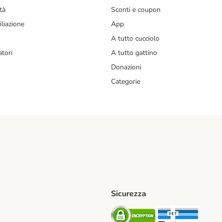
tà
Sconti e coupon
liazione
App
A tutto cucciolo
tori
A tutto gattino
Donazioni
Categorie
Sicurezza
iane. Shipping Method
Post. Shipping Method
Security
Securit
od
ent Method