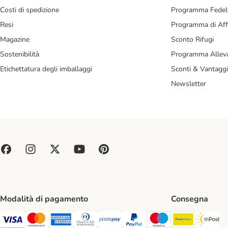
Costi di spedizione
Programma Fedel
Resi
Programma di Affi
Magazine
Sconto Rifugi
Sostenibilità
Programma Alleva
Etichettatura degli imballaggi
Sconti & Vantaggi
Newsletter
Modalità di pagamento
Consegna
Poste Ital
In
Paga con Visa. Payment Method
Paga con Mastercard. Payment Method
Paga con American Express. Payment Method
Paga con Diners Club. Payment Method
Paga con Postepay. Payment Method
Paga con PayPal. Payment Meth
Paga con Maestro. Paym