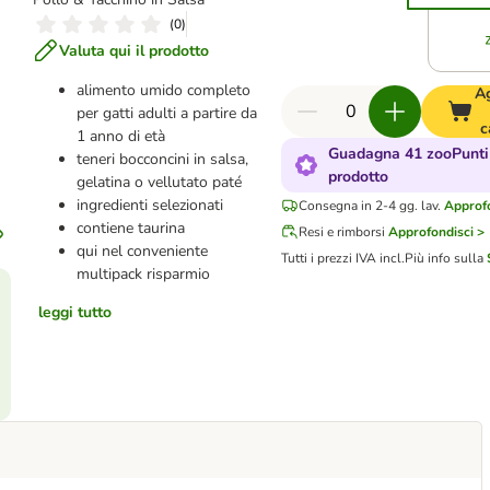
(
0
)
Valuta qui il prodotto
alimento umido completo
A
per gatti adulti a partire da
c
1 anno di età
Guadagna 41 zooPunti
teneri bocconcini in salsa,
prodotto
gelatina o vellutato
paté
ingredienti selezionati
Consegna in 2-4 gg. lav.
Approfo
contiene taurina
Resi e rimborsi
Approfondisci >
qui nel conveniente
Tutti i prezzi IVA incl.
Più info sulla
multipack risparmio
leggi tutto