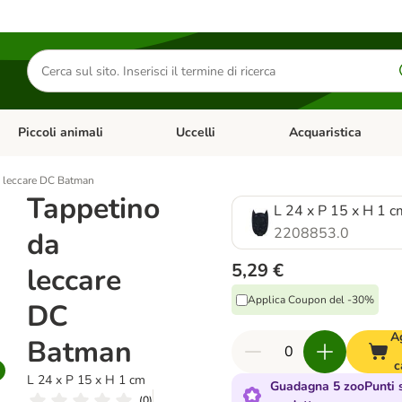
Cerca
prodotti
Piccoli animali
Uccelli
Acquaristica
Apri Menu Categoria: Diete e antiparassitari
Apri Menu Categoria: Piccoli animali
Apri Menu Categoria: U
a leccare DC Batman
Tappetino
L 24 x P 15 x H 1 c
2208853.0
da
5,29 €
leccare
Applica Coupon del -30%
DC
A
Batman
c
L 24 x P 15 x H 1 cm
Guadagna 5 zooPunti 
(
0
)