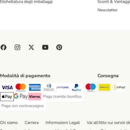
Etichettatura degli imballaggi
Sconti & Vantaggi
Newsletter
Modalità di pagamento
Consegna
Poste Ital
In
Paga con Visa. Payment Method
Paga con Mastercard. Payment Method
Paga con American Express. Payment Method
Paga con Diners Club. Payment Method
Paga con Postepay. Payment Method
Paga con PayPal. Payment Meth
Paga con Maestro. Paym
Paga tramite bonifico.
Paga tramite bonifico. Payment Method
Apple Pay Payment Method
Google Pay Payment Method
Klarna Payment Method
Paga con contrassegno.
Paga con contrassegno. Payment Method
Chi siamo
Carriera
Informazioni Legali
Vai all'Atto sui servizi dig