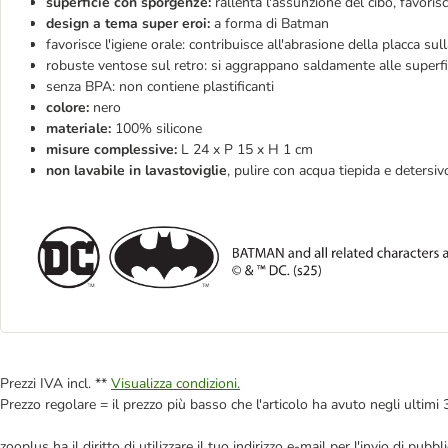
superficie con sporgenze:
rallenta l'assunzione del cibo, favoris
design a tema super eroi:
a forma di Batman
favorisce l'igiene orale: contribuisce all'abrasione della placca sul
robuste ventose sul retro: si aggrappano saldamente alle superfic
senza BPA: non contiene plastificanti
colore:
nero
materiale:
100% silicone
misure complessive:
L 24 x P 15 x H 1 cm
non lavabile in lavastoviglie
, pulire con acqua tiepida e detersivo
Prezzi IVA incl. **
Visualizza condizioni.
Prezzo regolare = il prezzo più basso che l'articolo ha avuto negli ultimi 
zooplus ha il diritto di utilizzare il tuo indirizzo e-mail per l'invio di pu