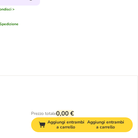
ndisci >
Spedizione
0,00 €
Prezzo totale
Aggiungi entrambi
Aggiungi entrambi
a carrello
a carrello