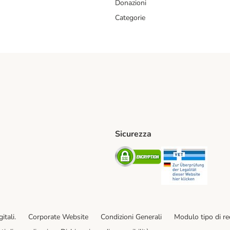
Donazioni
Categorie
Sicurezza
iane. Shipping Method
Post. Shipping Method
Security
Securit
od
ent Method
itali.
Corporate Website
Condizioni Generali
Modulo tipo di r