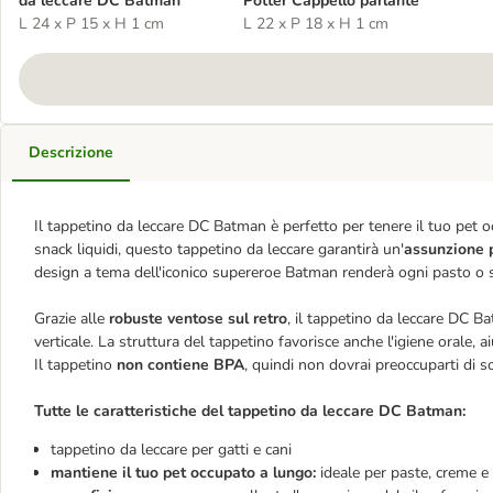
da leccare DC Batman
Potter Cappello parlante
L 24 x P 15 x H 1 cm
L 22 x P 18 x H 1 cm
Descrizione
Il tappetino da leccare DC Batman è perfetto per tenere il tuo pet o
snack liquidi, questo tappetino da leccare garantirà un'
assunzione p
design a tema dell'iconico supereroe Batman renderà ogni pasto o s
Grazie alle
robuste ventose sul retro
, il tappetino da leccare DC B
verticale. La struttura del tappetino favorisce anche l'igiene orale, a
Il tappetino
non contiene BPA
, quindi non dovrai preoccuparti di s
Tutte le caratteristiche del tappetino da leccare DC Batman:
tappetino da leccare per gatti e cani
mantiene il tuo pet occupato a lungo:
ideale per paste, creme e a