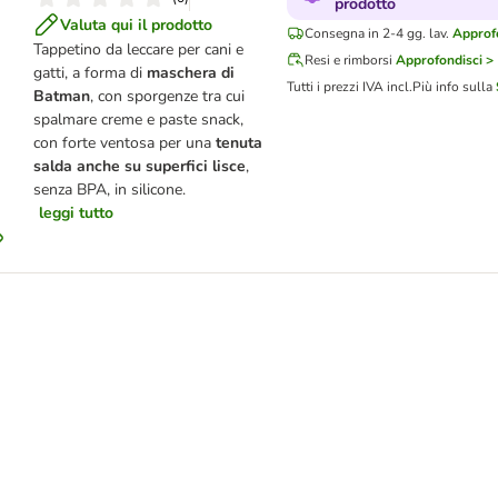
prodotto
Valuta qui il prodotto
Consegna in 2-4 gg. lav.
Approfo
Tappetino da leccare per cani e
Resi e rimborsi
Approfondisci >
gatti, a forma di
maschera di
Tutti i prezzi IVA incl.
Più info sulla
Batman
, con sporgenze tra cui
spalmare creme e paste snack,
con forte ventosa per una
tenuta
salda anche su superfici lisce
,
senza BPA, in silicone.
leggi tutto
Cappello parlante