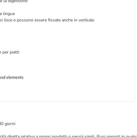
ce la digestione
la lingua
i lisce e possono essere fissate anche in verticale
 per piatti
30 giorni
bblicità diretta relativa a propri prodotti o servizi simili. Puoi opporti in