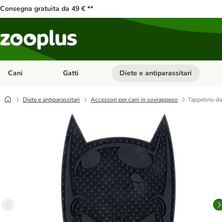
Consegna gratuita da 49 € **
Cani
Gatti
Diete e antiparassitari
Apri Menu Categoria: Cani
Apri Menu Categoria: Gatti
Diete e antiparassitari
Accessori per cani in sovrappeso
Tappetino d