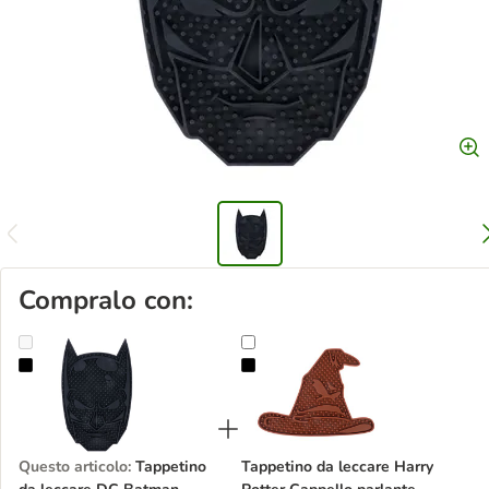
Compralo con:
Tappetino da leccare DC Batman
Tappetino da leccare Harry Potter 
Questo articolo
:
Tappetino
Tappetino da leccare Harry