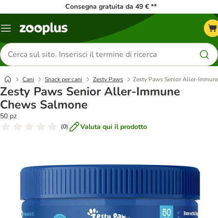
Consegna gratuita da 49 € **
Overview
catalogo
Cerca
prodotti
Cani
Snack per cani
Zesty Paws
Zesty Paws Senior Aller-Immu
Zesty Paws Senior Aller-Immune
Chews Salmone
50 pz
Valuta qui il prodotto
(
0
)