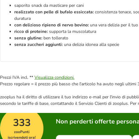
saporito snack da masticare per cani
realizzato con pelle di bufalo essiccata:
consistenza tenace, sodd
duratura
con delizioso ripieno di nervo bovino:
una vera delizia per il tuo
ricco di proteine:
supporta la muscolatura
senza glutine:
ben tollerato
senza zuccheri aggiunti:
una delizia idonea alla specie
Prezzi IVA incl. **
Visualizza condizioni.
Prezzo regolare = il prezzo più basso che l'articolo ha avuto negli ultimi 
zooplus ha il diritto di utilizzare il tuo indirizzo e-mail per l'invio di pu
secondo le tariffe di base, contattando il Servizio Clienti di zooplus. Per
333
Non perderti offerte persona
zooPunti
iscrivendoti ora!