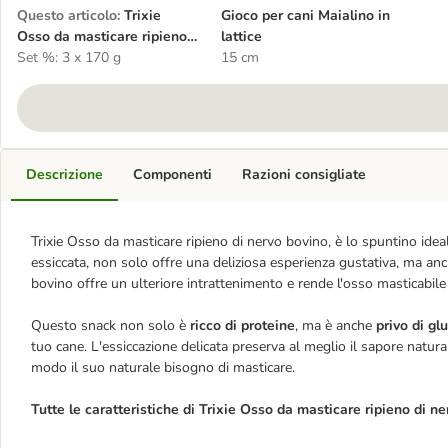
Questo articolo
:
Trixie
Gioco per cani Maialino in
Osso da masticare ripieno
lattice
di nervo bovino 21 cm
Set %: 3 x 170 g
15 cm
Descrizione
Componenti
Razioni consigliate
Trixie Osso da masticare ripieno di nervo bovino, è lo spuntino idea
essiccata, non solo offre una deliziosa esperienza gustativa, ma anch
bovino offre un ulteriore intrattenimento e rende l'osso masticabile 
Questo snack non solo è
ricco di proteine
, ma è anche
privo di gl
tuo cane. L'essiccazione delicata preserva al meglio il sapore natur
modo il suo naturale bisogno di masticare.
Tutte le caratteristiche di Trixie Osso da masticare ripieno di n