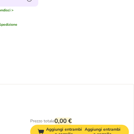
ndisci >
Spedizione
0,00 €
Prezzo totale
Aggiungi entrambi
Aggiungi entrambi