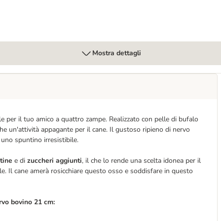
Mostra dettagli
le per il tuo amico a quattro zampe. Realizzato con pelle di bufalo
e un'attività appagante per il cane. Il gustoso ripieno di nervo
uno spuntino irresistibile.
utine
e di
zuccheri aggiunti
, il che lo rende una scelta idonea per il
ale. Il cane amerà rosicchiare questo osso e soddisfare in questo
ervo bovino 21 cm: