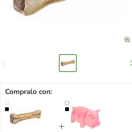
Compralo con:
Trixie Osso da masticare ripieno di nervo bovino 21 cm
Gioco per cani Maialino in lattice