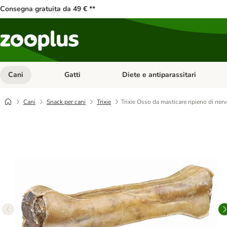
Consegna gratuita da 49 € **
Cani
Gatti
Diete e antiparassitari
Apri Menu Categoria: Cani
Apri Menu Categoria: Gatti
Cani
Snack per cani
Trixie
Trixie Osso da masticare ripieno di ne