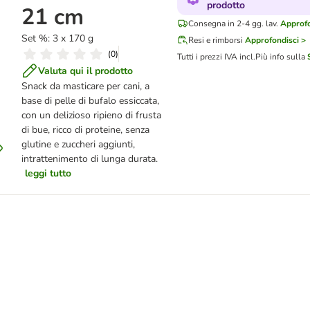
prodotto
21 cm
Consegna in 2-4 gg. lav.
Approfo
Set %: 3 x 170 g
Resi e rimborsi
Approfondisci >
(
0
)
Tutti i prezzi IVA incl.
Più info sulla
Valuta qui il prodotto
Snack da masticare per cani, a
base di pelle di bufalo essiccata,
con un delizioso ripieno di frusta
di bue, ricco di proteine, senza
glutine e zuccheri aggiunti,
intrattenimento di lunga durata.
leggi tutto