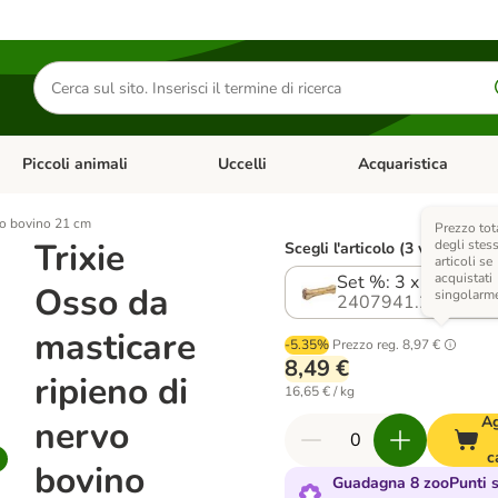
Cerca
prodotti
Piccoli animali
Uccelli
Acquaristica
Apri Menu Categoria: Diete e antiparassitari
Apri Menu Categoria: Piccoli animali
Apri Menu Categoria: U
rvo bovino 21 cm
Prezzo tot
Trixie
degli stess
Scegli l'articolo (3 varianti)
articoli se
acquistati
Set %: 3 x 170 g
Osso da
singolarm
2407941.2
masticare
-5.35%
Prezzo reg.
8,97 €
8,49 €
ripieno di
16,65 € / kg
Ag
nervo
c
bovino
Guadagna 8 zooPunti 