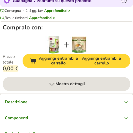
Guadagna 7 zooPunti su questo prodotto
Consegna in 2-4 gg. lav.
Approfondisci >
Resi e rimborsi
Approfondisci >
Compralo con:
Prezzo
Aggiungi entrambi a
Aggiungi entrambi a
totale
carrello
carrello
0,00 €
Mostra dettagli
Descrizione
Componenti