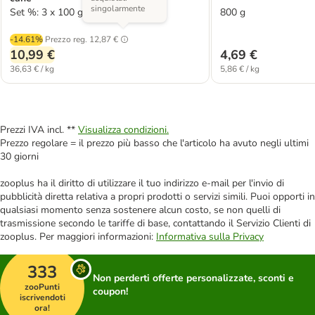
singolarmente
Set %: 3 x 100 g
800 g
-14.61%
Prezzo reg.
12,87 €
10,99 €
4,69 €
36,63 € / kg
5,86 € / kg
Prezzi IVA incl. **
Visualizza condizioni.
Prezzo regolare = il prezzo più basso che l'articolo ha avuto negli ultimi
30 giorni
zooplus ha il diritto di utilizzare il tuo indirizzo e-mail per l'invio di
pubblicità diretta relativa a propri prodotti o servizi simili. Puoi opporti in
qualsiasi momento senza sostenere alcun costo, se non quelli di
trasmissione secondo le tariffe di base, contattando il Servizio Clienti di
zooplus. Per maggiori informazioni:
Informativa sulla Privacy
333
Non perderti offerte personalizzate, sconti e
zooPunti
coupon!
iscrivendoti
ora!