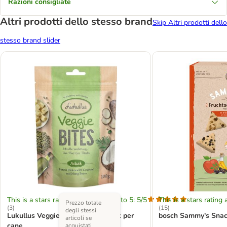
Razioni consigliate
Altri prodotti dello stesso brand
Skip Altri prodotti dello
stesso brand slider
This is a stars rating area from zero to 5: 5/5
This is a stars rating 
Prezzo totale
(
3
)
(
15
)
degli stessi
Lukullus Veggie Bites Adult Snack per
bosch Sammy's Snack 
articoli se
cane
acquistati