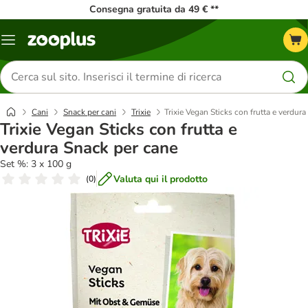
Consegna gratuita da 49 € **
Overview
catalogo
Cerca
prodotti
Cani
Snack per cani
Trixie
Trixie Vegan Sticks con frutta e verdur
Trixie Vegan Sticks con frutta e
verdura Snack per cane
Set %: 3 x 100 g
Valuta qui il prodotto
(
0
)