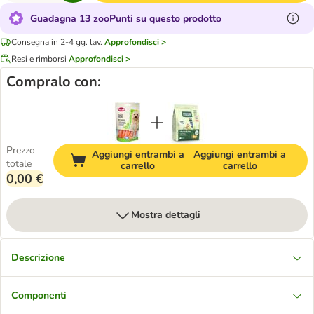
Guadagna 13 zooPunti su questo prodotto
Consegna in 2-4 gg. lav.
Approfondisci >
Resi e rimborsi
Approfondisci >
Compralo con:
Prezzo
Aggiungi entrambi a
Aggiungi entrambi a
totale
carrello
carrello
0,00 €
Mostra dettagli
Descrizione
Componenti