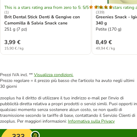
This is a stars rating area from zero to 5: 5/5
This is a stars rating 
(
1
)
(
339
)
Brit Dental Stick Denti & Gengive con
Greenies Snack - Igi
Camomilla & Salvia Snack cane
340 g
251 g (7 pz)
Petite (170 g)
3,99 €
8,49 €
15,90 € / kg
49,94 € / kg
Prezzi IVA incl. **
Visualizza condizioni.
Prezzo regolare = il prezzo più basso che l'articolo ha avuto negli ultimi
30 giorni
zooplus ha il diritto di utilizzare il tuo indirizzo e-mail per l'invio di
pubblicità diretta relativa a propri prodotti o servizi simili. Puoi opporti in
qualsiasi momento senza sostenere alcun costo, se non quelli di
trasmissione secondo le tariffe di base, contattando il Servizio Clienti di
zooplus. Per maggiori informazioni:
Informativa sulla Privacy
333