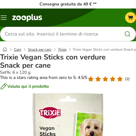
Consegna gratuita da 49 € **
Overview
catalogo
Cerca
prodotti
Cani
Snack per cani
Trixie
Trixie Vegan Sticks con verdure Snack 
Trixie Vegan Sticks con verdure
Snack per cane
Set%: 6 x 120 g
This is a stars rating area from zero to 5: 4.5/5
(
2
)
Valuta qui il prodotto