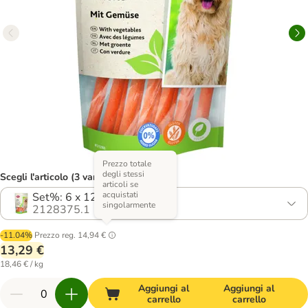
Prezzo totale
degli stessi
Scegli l'articolo (3 varianti)
articoli se
acquistati
Set%: 6 x 120 g
singolarmente
2128375.1
-11.04%
Prezzo reg.
14,94 €
13,29 €
18,46 € / kg
Aggiungi al
Aggiungi al
carrello
carrello