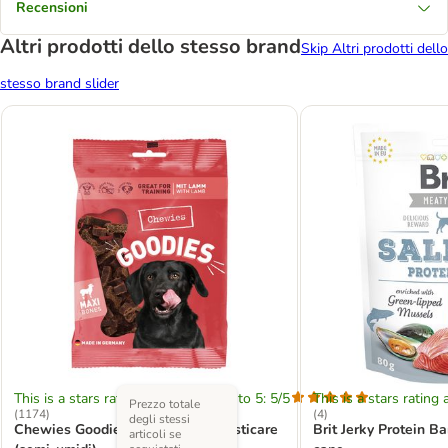
Recensioni
Altri prodotti dello stesso brand
Skip Altri prodotti dello
stesso brand slider
This is a stars rating area from zero to 5: 5/5
This is a stars rating 
Prezzo totale
(
1174
)
(
4
)
degli stessi
Chewies Goodies Mini ossi da masticare
Brit Jerky Protein 
articoli se