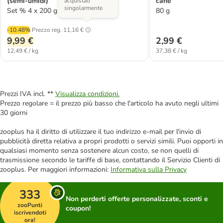
(semi-umidi)
cane
acquistati
singolarmente
Set % 4 x 200 g Agnello
80 g
-10.48%
Prezzo reg.
11,16 €
9,99 €
2,99 €
12,49 € / kg
37,38 € / kg
Prezzi IVA incl. **
Visualizza condizioni.
Prezzo regolare = il prezzo più basso che l'articolo ha avuto negli ultimi
30 giorni
zooplus ha il diritto di utilizzare il tuo indirizzo e-mail per l'invio di
pubblicità diretta relativa a propri prodotti o servizi simili. Puoi opporti in
qualsiasi momento senza sostenere alcun costo, se non quelli di
trasmissione secondo le tariffe di base, contattando il Servizio Clienti di
zooplus. Per maggiori informazioni:
Informativa sulla Privacy
333
Non perderti offerte personalizzate, sconti e
zooPunti
coupon!
iscrivendoti
ora!