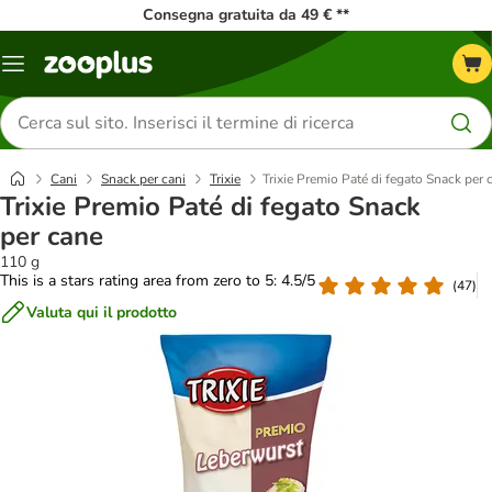
Consegna gratuita da 49 € **
Overview
catalogo
Cerca
prodotti
Cani
Snack per cani
Trixie
Trixie Premio Paté di fegato Snack per 
Trixie Premio Paté di fegato Snack
per cane
110 g
This is a stars rating area from zero to 5: 4.5/5
(
47
)
Valuta qui il prodotto