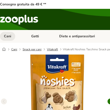
Consegna gratuita da 49 € **
Cani
Gatti
Diete e antiparassitari
Apri Menu Categoria: Cani
Apri Menu Categoria: Gatti
Cani
Snack per cani
Vitakraft
Vitakraft Noshies Tacchino Snack p