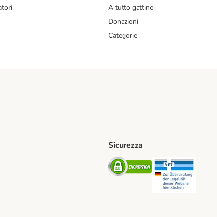
tori
A tutto gattino
Donazioni
Categorie
Sicurezza
iane. Shipping Method
Post. Shipping Method
Security
Securit
od
ent Method