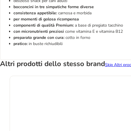
delizioso snack per cani adulti
bocconcini in tre simpatiche forme diverse
consistenza appetibile:
carnosa e morbida
per momenti di golosa ricompensa
componenti di qualità Premium:
a base di pregiato tacchino
con micronutrienti preziosi
come vitamina E e vitamina B12
preparato grande con cura:
cotto in forno
pratico:
in buste richiudibili
Altri prodotti dello stesso brand
Skip Altri pro