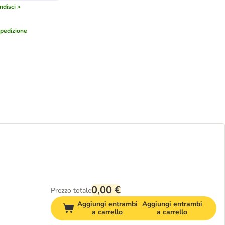
disci >
pedizione
0,00 €
Prezzo totale
Aggiungi entrambi
Aggiungi entrambi
a carrello
a carrello