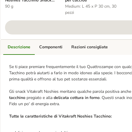
Noshies Tacchino Snack
per cuccioli
per cane
90 g
Medium: L 45 x P 30 cm, 30
pezzi
Descrizione
Componenti
Razioni consigliate
Se ti piace premiare frequentemente il tuo Quattrozampe con qualc
Tacchino potrà aiutarti a farlo in modo idoneo alla specie. I boccon
prima qualità e offrono al tuo pet sostanze essenziali.
Gli snack Vitakraft Noshies meritano qualche parola positiva anche p
tacchino
pregiato e alla
delicata cottura in forno
. Questi snack ino
Fido un po' di energia extra.
Tutte le caratteristiche di Vitakraft Noshies Tacchino: