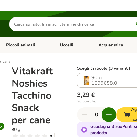
Cerca
prodotti
Piccoli animali
Uccelli
Acquaristica
Apri Menu Categoria: Diete e antiparassitari
Apri Menu Categoria: Piccoli animali
Apri Menu Categoria: U
er cane
Vitakraft
Scegli l'articolo (3 varianti)
90 g
Noshies
1599658.0
Tacchino
3,29 €
36,56 € / kg
Snack
Ag
per cane
ca
Guadagna 3 zooPunti s
90 g
prodotto
(
0
)