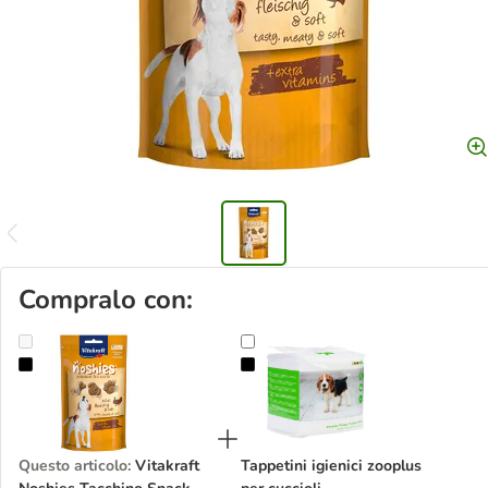
Compralo con:
Vitakraft Noshies Tacchino Snack per cane
Tappetini igienici zooplus per cuccio
Questo articolo
:
Vitakraft
Tappetini igienici zooplus