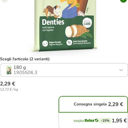
Scegli l'articolo (2 varianti)
180 g
1905506.3
2,29 €
12,72 € / kg
2,29 €
Consegna singola
1,95 €
-15%