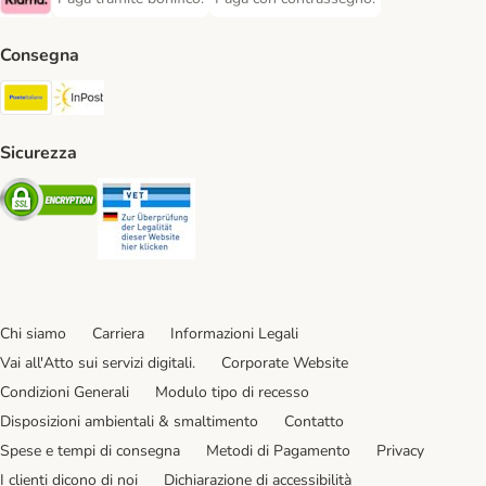
Paga tramite bonifico. Payment Method
Paga con contrassegno. Payment Meth
Klarna Payment Method
Consegna
Poste Italiane. Shipping Method
InPost. Shipping Method
Sicurezza
Security
Security
Chi siamo
Carriera
Informazioni Legali
Vai all'Atto sui servizi digitali.
Corporate Website
Condizioni Generali
Modulo tipo di recesso
Disposizioni ambientali & smaltimento
Contatto
Spese e tempi di consegna
Metodi di Pagamento
Privacy
I clienti dicono di noi
Dichiarazione di accessibilità