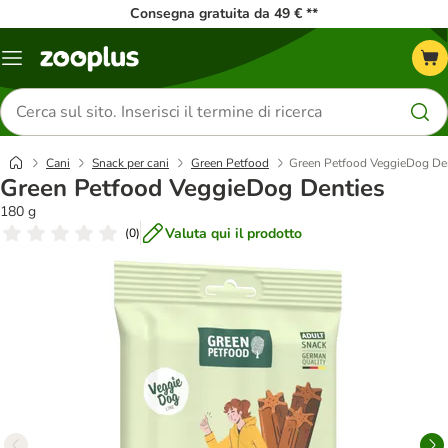
Consegna gratuita da 49 € **
Overview
catalogo
Cerca
prodotti
Cani
Snack per cani
Green Petfood
Green Petfood VeggieDog De
Green Petfood VeggieDog Denties
180 g
Valuta qui il prodotto
(
0
)