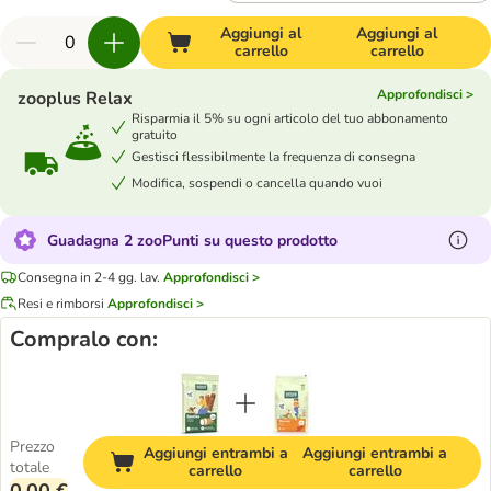
Aggiungi al
Aggiungi al
carrello
carrello
Approfondisci >
zooplus Relax
Risparmia il 5% su ogni articolo del tuo abbonamento
gratuito
Gestisci flessibilmente la frequenza di consegna
Modifica, sospendi o cancella quando vuoi
Guadagna 2 zooPunti su questo prodotto
Consegna in 2-4 gg. lav.
Approfondisci >
Resi e rimborsi
Approfondisci >
Compralo con:
Prezzo
Aggiungi entrambi a
Aggiungi entrambi a
totale
carrello
carrello