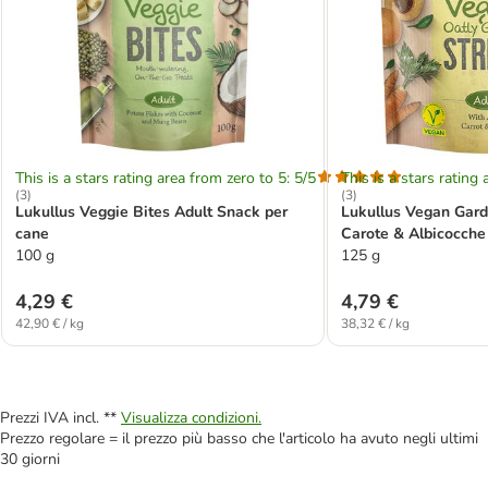
This is a stars rating area from zero to 5: 5/5
This is a stars rating 
(
3
)
(
3
)
Lukullus Veggie Bites Adult Snack per
Lukullus Vegan Gard
cane
Carote & Albicocche
100 g
125 g
4,29 €
4,79 €
42,90 € / kg
38,32 € / kg
Prezzi IVA incl. **
Visualizza condizioni.
Prezzo regolare = il prezzo più basso che l'articolo ha avuto negli ultimi
30 giorni