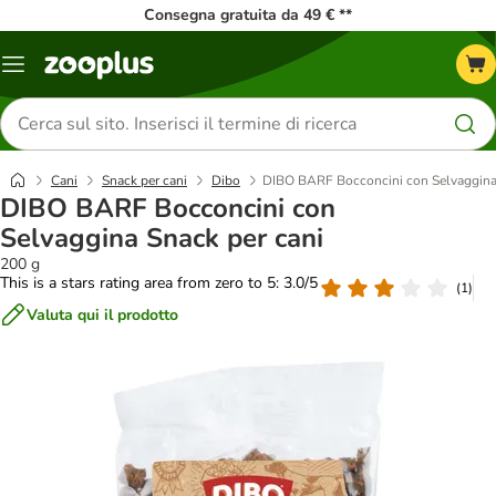
Consegna gratuita da 49 € **
Overview
catalogo
Cerca
prodotti
Cani
Snack per cani
Dibo
DIBO BARF Bocconcini con Selvaggina 
DIBO BARF Bocconcini con
Selvaggina Snack per cani
200 g
This is a stars rating area from zero to 5: 3.0/5
(
1
)
Valuta qui il prodotto