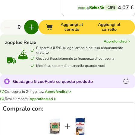
4,07 €
-15%
Aggiungi al
Aggiungi al
carrello
carrello
Approfondisci >
zooplus Relax
Risparmia il 5% su ogni articolo del tuo abbonamento
gratuito
Gestisci flessibilmente la frequenza di consegna
Modifica, sospendi o cancella quando vuoi
Guadagna 5 zooPunti su questo prodotto
Consegna in 2-4 gg. lav.
Approfondisci >
Resi e rimborsi
Approfondisci >
Compralo con: