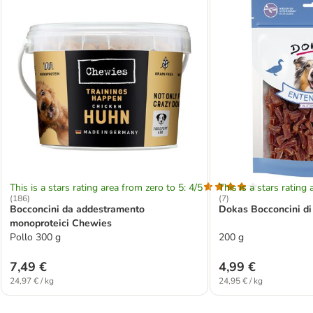
This is a stars rating area from zero to 5: 4/5
This is a stars rating 
(
186
)
(
7
)
Bocconcini da addestramento
Dokas Bocconcini di
monoproteici Chewies
Pollo 300 g
200 g
7,49 €
4,99 €
24,97 € / kg
24,95 € / kg