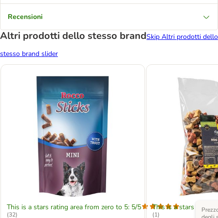
Recensioni
Altri prodotti dello stesso brand
Skip Altri prodotti dello
stesso brand slider
This is a stars rating area from zero to 5: 5/5
This is a stars rating 
Prezzo
(
32
)
(
1
)
degli 