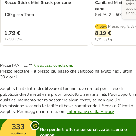
Rocco Sticks Mini Snack per cane
Caniland Mini Mix So
articol
cane
acquis
singo
100 g con Trota
Set %: 2 x 500 g
-4.55%
Prezzo reg.
8,58 
1,79 €
8,19 €
17,90 € / kg
8,19 € / kg
Prezzi IVA incl. **
Visualizza condizioni.
Prezzo regolare = il prezzo più basso che l'articolo ha avuto negli ultimi
30 giorni
zooplus ha il diritto di utilizzare il tuo indirizzo e-mail per l'invio di
pubblicità diretta relativa a propri prodotti o servizi simili. Puoi opporti in
qualsiasi momento senza sostenere alcun costo, se non quelli di
trasmissione secondo le tariffe di base, contattando il Servizio Clienti di
zooplus. Per maggiori informazioni:
Informativa sulla Privacy
333
Non perderti offerte personalizzate, sconti e
zooPunti
coupon!