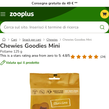
Consegna gratuita da 49 € **
Overview
catalogo
Cerca
prodotti
Cani
Snack per cani
Chewies
Chewies Goodies Mini
Chewies Goodies Mini
Pollame 125 g
This is a stars rating area from zero to 5: 4.8/5
(
24
)
Valuta qui il prodotto