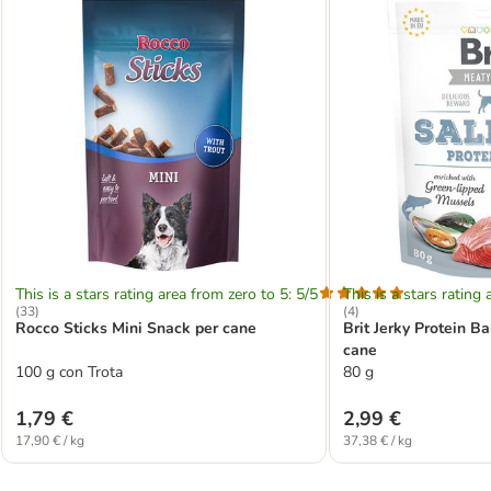
This is a stars rating area from zero to 5: 5/5
This is a stars rating 
(
33
)
(
4
)
Rocco Sticks Mini Snack per cane
Brit Jerky Protein 
cane
100 g con Trota
80 g
1,79 €
2,99 €
17,90 € / kg
37,38 € / kg