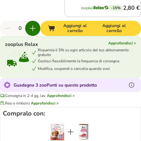
2,80 €
-15%
Aggiungi al
Aggiungi al
carrello
carrello
Approfondisci >
zooplus Relax
Risparmia il 5% su ogni articolo del tuo abbonamento
gratuito
Gestisci flessibilmente la frequenza di consegna
Modifica, sospendi o cancella quando vuoi
Guadagna 3 zooPunti su questo prodotto
Consegna in 2-4 gg. lav.
Approfondisci >
Resi e rimborsi
Approfondisci >
Compralo con: