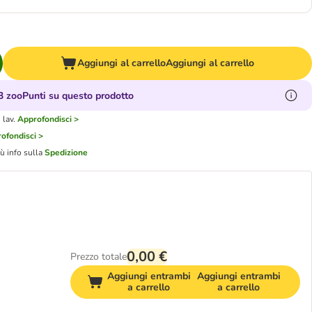
Aggiungi al carrello
Aggiungi al carrello
 zooPunti su questo prodotto
 lav.
Approfondisci >
ofondisci >
iù info sulla
Spedizione
0,00 €
Prezzo totale
Aggiungi entrambi
Aggiungi entrambi
a carrello
a carrello