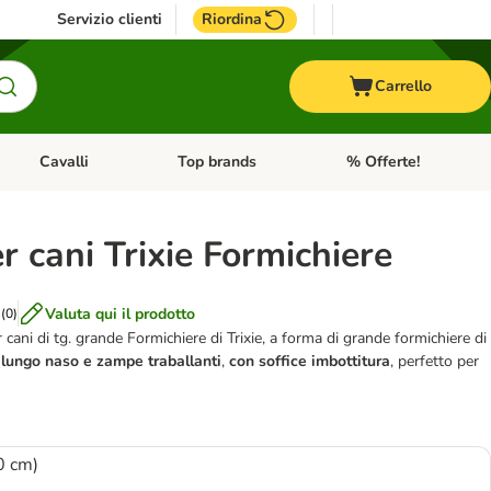
Servizio clienti
Riordina
Carrello
Cavalli
Top brands
% Offerte!
ccelli
Apri Menu Categoria: Acquaristica
Apri Menu Categoria: Cavalli
Apri Menu Categoria: T
r cani Trixie Formichiere
Valuta qui il prodotto
(
0
)
 cani di tg. grande Formichiere di Trixie, a forma di grande formichiere di
 lungo naso e zampe traballanti
,
con soffice imbottitura
, perfetto per
50 cm)