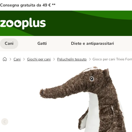
Consegna gratuita da 49 € **
Cani
Gatti
Diete e antiparassitari
Apri Menu Categoria: Cani
Apri Menu Categoria: Gatti
Cani
Giochi per cani
Peluche/in tessuto
Gioco per cani Trixie For