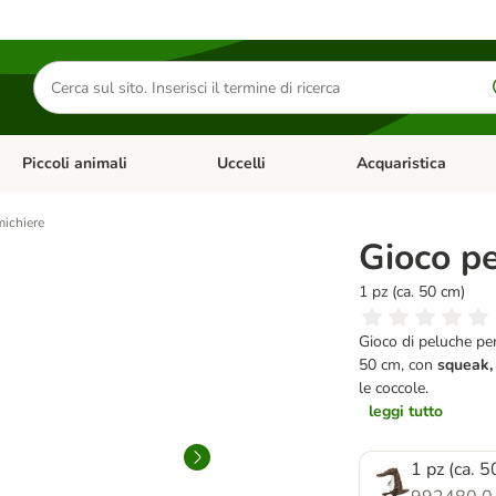
Cerca
prodotti
Piccoli animali
Uccelli
Acquaristica
Apri Menu Categoria: Diete e antiparassitari
Apri Menu Categoria: Piccoli animali
Apri Menu Categoria: U
michiere
Gioco pe
1 pz (ca. 50 cm)
Gioco di peluche per
50 cm, con
squeak,
le coccole.
leggi tutto
1 pz (ca. 