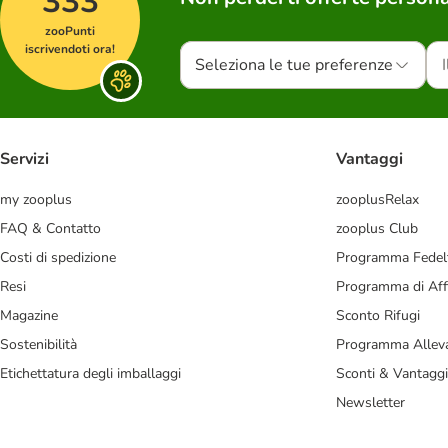
333
zooPunti
iscrivendoti ora!
Seleziona le tue preferenze
Servizi
Vantaggi
my zooplus
zooplusRelax
FAQ & Contatto
zooplus Club
Costi di spedizione
Programma Fedel
Resi
Programma di Affi
Magazine
Sconto Rifugi
Sostenibilità
Programma Alleva
Etichettatura degli imballaggi
Sconti & Vantaggi
Newsletter