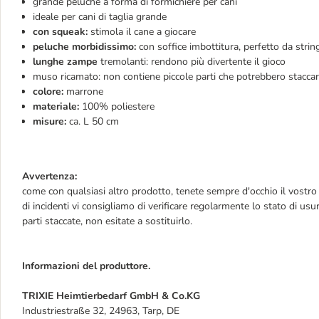
grande peluche a forma di formichiere per cani
ideale per cani di taglia grande
con squeak:
stimola il cane a giocare
peluche morbidissimo:
con soffice imbottitura, perfetto da strin
lunghe zampe
tremolanti: rendono più divertente il gioco
muso ricamato: non contiene piccole parti che potrebbero staccar
colore:
marrone
materiale:
100% poliestere
misure:
ca. L 50 cm
Avvertenza:
come con qualsiasi altro prodotto, tenete sempre d'occhio il vostro a
di incidenti vi consigliamo di verificare regolarmente lo stato di 
parti staccate, non esitate a sostituirlo.
Informazioni del produttore.
TRIXIE Heimtierbedarf GmbH & Co.KG
Industriestraße 32, 24963, Tarp, DE