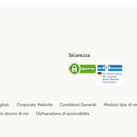
Sicurezza
iane. Shipping Method
Post. Shipping Method
Security
Securit
od
ent Method
itali.
Corporate Website
Condizioni Generali
Modulo tipo di r
enti dicono di noi
Dichiarazione di accessibilità