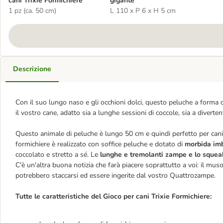
cani Trixie Formichiere
gigante
1 pz (ca. 50 cm)
L 110 x P 6 x H 5 cm
Descrizione
Con il suo lungo naso e gli occhioni dolci, questo peluche a forma d
il vostro cane, adatto sia a lunghe sessioni di coccole, sia a diverten
Questo animale di peluche è lungo 50 cm e quindi perfetto per cani di
formichiere è realizzato con soffice peluche e dotato di
morbida imb
coccolato e stretto a sé. Le
lunghe e tremolanti zampe e lo squea
C'è un'altra buona notizia che farà piacere soprattutto a voi: il mus
potrebbero staccarsi ed essere ingerite dal vostro Quattrozampe.
Tutte le caratteristiche del Gioco per cani Trixie Formichiere: