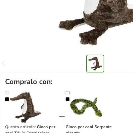
Compralo con:
Gioco per cani Trixie Formichiere
Gioco per cani Serpente gigante
Questo articolo
:
Gioco per
Gioco per cani Serpente