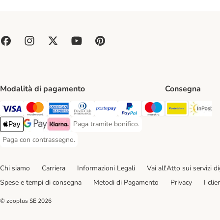
Modalità di pagamento
Consegna
Poste Ital
In
Paga con Visa. Payment Method
Paga con Mastercard. Payment Method
Paga con American Express. Payment Method
Paga con Diners Club. Payment Method
Paga con Postepay. Payment Method
Paga con PayPal. Payment Meth
Paga con Maestro. Paym
Paga tramite bonifico.
Paga tramite bonifico. Payment Method
Apple Pay Payment Method
Google Pay Payment Method
Klarna Payment Method
Paga con contrassegno.
Paga con contrassegno. Payment Method
Chi siamo
Carriera
Informazioni Legali
Vai all'Atto sui servizi dig
Spese e tempi di consegna
Metodi di Pagamento
Privacy
I cli
© zooplus SE
2026