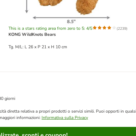
This is a stars rating area from zero to 5: 4/5
(
2239
)
KONG WildKnots Bears
Tg. M/L: L 26 x P 21 x H 10 cm
30 giorni
bblicità diretta relativa a propri prodotti o servizi simili. Puoi opporti in
 maggiori informazioni:
Informativa sulla Privacy
lizzate, sconti e coupon!